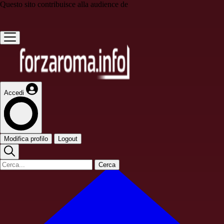
Questo sito contribuisce alla audience de
Accedi
Modifica profilo
Logout
Cerca