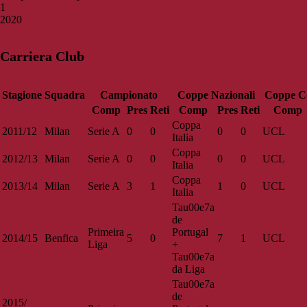
1
2020
Carriera Club
Stagione
Squadra
Campionato
Coppe Nazionali
Coppe Co
Comp
Pres
Reti
Comp
Pres
Reti
Comp
Coppa
2011/12
Milan
Serie A
0
0
0
0
UCL
Italia
Coppa
2012/13
Milan
Serie A
0
0
0
0
UCL
Italia
Coppa
2013/14
Milan
Serie A
3
1
1
0
UCL
Italia
Tau00e7a
de
Primeira
Portugal
2014/15
Benfica
5
0
7
1
UCL
Liga
+
Tau00e7a
da Liga
Tau00e7a
de
2015/