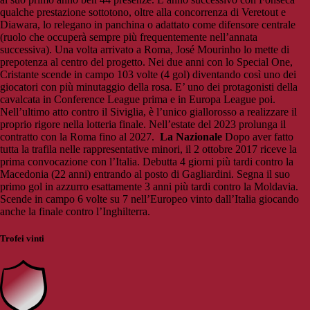
qualche prestazione sottotono, oltre alla concorrenza di Veretout e
Diawara, lo relegano in panchina o adattato come difensore centrale
(ruolo che occuperà sempre più frequentemente nell’annata
successiva). Una volta arrivato a Roma, José Mourinho lo mette di
prepotenza al centro del progetto. Nei due anni con lo Special One,
Cristante scende in campo 103 volte (4 gol) diventando così uno dei
giocatori con più minutaggio della rosa. E’ uno dei protagonisti della
cavalcata in Conference League prima e in Europa League poi.
Nell’ultimo atto contro il Siviglia, è l’unico giallorosso a realizzare il
proprio rigore nella lotteria finale. Nell’estate del 2023 prolunga il
contratto con la Roma fino al 2027.
La Nazionale
Dopo aver fatto
tutta la trafila nelle rappresentative minori, il 2 ottobre 2017 riceve la
prima convocazione con l’Italia. Debutta 4 giorni più tardi contro la
Macedonia (22 anni) entrando al posto di Gagliardini. Segna il suo
primo gol in azzurro esattamente 3 anni più tardi contro la Moldavia.
Scende in campo 6 volte su 7 nell’Europeo vinto dall’Italia giocando
anche la finale contro l’Inghilterra.
Trofei vinti