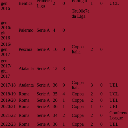
Primeira
Portugal
gen.
Benfica
2
0
1
0
UCL
Liga
+
2016
Tau00e7a
da Liga
gen.
2016/
Palermo
Serie A
4
0
giu.
2016
2016/
Coppa
gen.
Pescara
Serie A
16
0
2
0
Italia
2017
gen.
2017/
Atalanta
Serie A
12
3
giu.
2017
Coppa
2017/18
Atalanta
Serie A
36
9
3
0
UEL
Italia
2018/19
Roma
Serie A
35
4
Coppa
2
0
UCL
2019/20
Roma
Serie A
26
1
Coppa
2
0
UEL
2020/21
Roma
Serie A
36
1
Coppa
1
0
UEL
Conferen
2021/22
Roma
Serie A
34
2
Coppa
2
0
League
2022/23
Roma
Serie A
36
1
Coppa
2
0
UEL