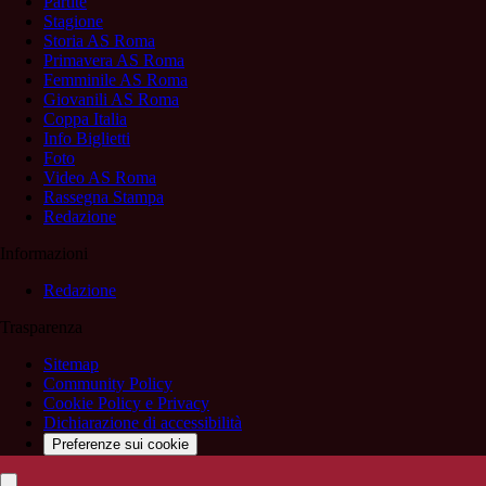
Partite
Stagione
Storia AS Roma
Primavera AS Roma
Femminile AS Roma
Giovanili AS Roma
Coppa Italia
Info Biglietti
Foto
Video AS Roma
Rassegna Stampa
Redazione
Informazioni
Redazione
Trasparenza
Sitemap
Community Policy
Cookie Policy e Privacy
Dichiarazione di accessibilità
Preferenze sui cookie