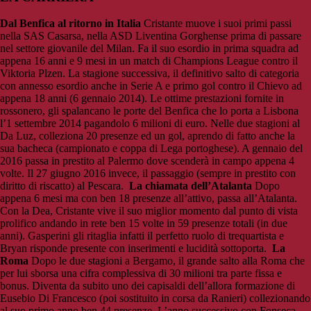
Dal Benfica al ritorno in Italia
Cristante muove i suoi primi passi
nella SAS Casarsa, nella
ASD Liventina Gorghense prima di passare
nel settore giovanile del Milan. Fa il suo esordio in prima squadra ad
appena 16 anni e 9 mesi in un match di Champions League contro il
Viktoria Plzen. La stagione successiva, il definitivo salto di categoria
con annesso esordio anche in Serie A e primo gol contro il Chievo ad
appena 18 anni (6 gennaio 2014). Le ottime prestazioni fornite in
rossonero, gli spalancano le porte del Benfica che lo porta a Lisbona
l’1 settembre 2014 pagandolo 6 milioni di euro. Nelle due stagioni al
Da Luz, colleziona 20 presenze ed un gol, aprendo di fatto anche la
sua bacheca (campionato e coppa di Lega portoghese). A gennaio del
2016 passa in prestito al Palermo dove scenderà in campo appena 4
volte. Il 27 giugno 2016 invece, il passaggio (sempre in prestito con
diritto di riscatto) al Pescara.
La chiamata dell’Atalanta
Dopo
appena 6 mesi ma con ben 18 presenze all’attivo, passa all’Atalanta.
Con la Dea, Cristante vive il suo miglior momento dal punto di vista
prolifico andando in rete ben 15 volte in 59 presenze totali (in due
anni). Gasperini gli ritaglia infatti il perfetto ruolo di trequartista e
Bryan risponde presente con inserimenti e lucidità sottoporta.
La
Roma
Dopo le due stagioni a Bergamo, il grande salto alla Roma che
per lui sborsa una cifra complessiva di 30 milioni tra parte fissa e
bonus. Diventa da subito uno dei capisaldi dell’allora formazione di
Eusebio Di Francesco (poi sostituito in corsa da Ranieri) collezionando
al suo primo anno ben 44 presenze. L’anno successivo con Fonseca