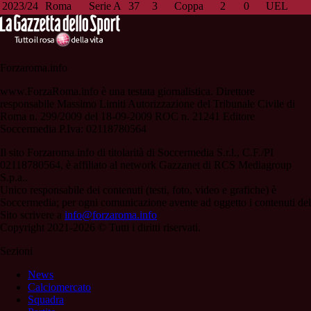
2023/24
Roma
Serie A
37
3
Coppa
2
0
UEL
Forzaroma.info
www.ForzaRoma.info è una testata giornalistica. Direttore
responsabile Massimo Limiti Autorizzazione del Tribunale Civile di
Roma n. 299/2009 del 18-09-2009 ROC n. 21241 Editore
Soccermedia P.Iva: 02118780564
Il sito Forzaroma.info di titolarità di Soccermedia S.r.l., C.F./PI
02118780564, è affiliato al network Gazzanet di RCS Mediagroup
S.p.a..
Unico responsabile dei contenuti (testi, foto, video e grafiche) è
Soccermedia; per ogni comunicazione avente ad oggetto i contenuti del
Sito scrivere a
info@forzaroma.info
Copyright 2021-2026 © Tutti i diritti riservati.
Sezioni
News
Calciomercato
Squadra