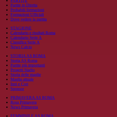
PARTITE
Partite in Diretta
Probabili formazioni
Formazioni Ufficiali
Dove vedere la partita
STAGIONE
Calendario e risultati Roma
Calendario Serie A
Classifica Serie A
News Calcio
STORIA AS ROMA
Storia AS Roma
Partite più importanti
Progetti Stadio
Storia delle maglie
Maglia attuale
Inni e Cori
Sponsor
PRIMAVERA AS ROMA
Rosa Primavera
News Primavera
FEMMINILE AS ROMA