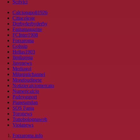
Scrivici
Calcionapoli1926
Cittaceleste
Derbyderbyderby
Fantamagazine
FCInter1908
Forzaroma
Golssip
Hellas1903
Ilmilanista
Juvenews
Mediagol
Milanistichannel
Mondoudinese
Notiziecalciomercato
Numericalcio
Padovasport
Pianetamilan
SOS Fanta
Toronews
Tuttobolognaweb
Violanews
Forzaroma.info