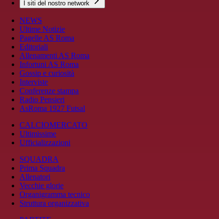
I siti del nostro network
NEWS
Ultime Notizie
Pagelle AS Roma
Editoriali
Allenamenti AS Roma
Infortuni AS Roma
Gossip e curiosità
Interviste
Conferenze stampa
Radio Pensieri
AsRoma 1927 Futsal
CALCIOMERCATO
Ultimissime
Ufficializzazioni
SQUADRA
Prima Squadra
Allenatori
Vecchie glorie
Organigramma tecnico
Struttura organizzativa