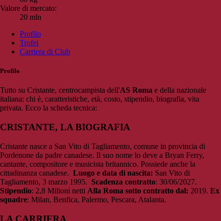
Valore di mercato:
20 mln
Profilo
Trofei
Carriera di Club
Profilo
Tutto su Cristante, centrocampista dell'
AS Roma
e della nazionale
italiana: chi è, caratteristiche, età, costo, stipendio, biografia, vita
privata. Ecco la scheda tecnica:
CRISTANTE, LA BIOGRAFIA
Cristante nasce a San Vito di Tagliamento, comune in provincia di
Pordenone da padre canadese. Il suo nome lo deve a Bryan Ferry,
cantante, compositore e musicista britannico. Possiede anche la
cittadinanza canadese.
Luogo e data di nascita:
San Vito di
Tagliamento,
3 marzo 1995.
Scadenza contratto
: 30/06/2027.
Stipendio
: 2,8 Milioni netti
Alla Roma sotto contratto dal:
2019.
Ex
squadre
: Milan, Benfica, Palermo, Pescara, Atalanta.
LA CARRIERA