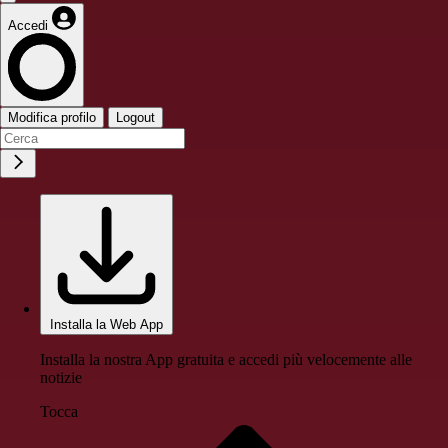
Accedi
Modifica profilo
Logout
Installa la Web App
Installa la nostra App gratuita e accedi più velocemente alle
notizie
Tocca