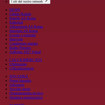
I siti del nostro network
NEWS
Ultime Notizie
Pagelle AS Roma
Editoriali
Allenamenti AS Roma
Infortuni AS Roma
Gossip e curiosità
Interviste
Conferenze stampa
Radio Pensieri
AsRoma 1927 Futsal
CALCIOMERCATO
Ultimissime
Ufficializzazioni
SQUADRA
Prima Squadra
Allenatori
Vecchie glorie
Organigramma tecnico
Struttura organizzativa