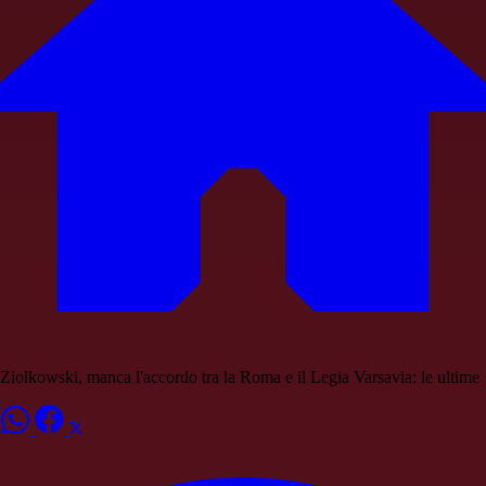
Ziolkowski, manca l'accordo tra la Roma e il Legia Varsavia: le ultime