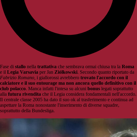
Fase di
stallo
nella
trattativa
che sembrava ormai chiusa tra la
Roma
e il
Legia Varsavia
per Jan
Ziólkowski
. Secondo quanto riportato da
Fabrizio Romano,
i giallorossi avrebbero
trovato l'accordo con il
calciatore e il suo entourage ma non ancora quello definitivo con il
club polacco
. Manca infatti l'intesa su alcuni
bonus
legati soprattutto
alla
futura rivendita
che il Legia considera fondamentali nell'accordo.
Il centrale classe 2005 ha dato il suo ok al trasferimento e continua ad
aspettare la Roma nonostante l'inserimento di diverse squadre,
soprattutto della Bundesliga.