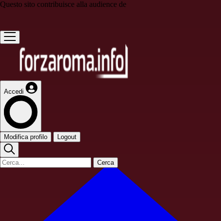
Questo sito contribuisce alla audience de
Accedi
Modifica profilo
Logout
Cerca