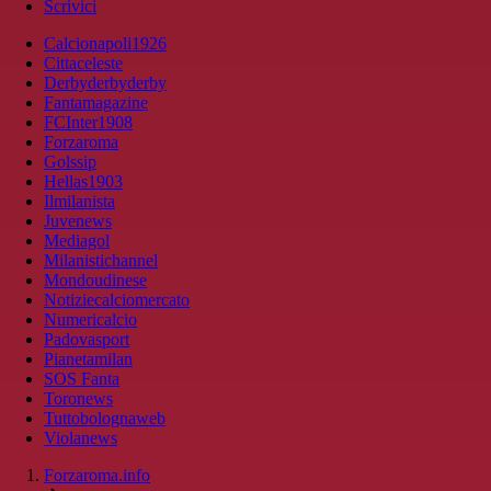
Scrivici
Calcionapoli1926
Cittaceleste
Derbyderbyderby
Fantamagazine
FCInter1908
Forzaroma
Golssip
Hellas1903
Ilmilanista
Juvenews
Mediagol
Milanistichannel
Mondoudinese
Notiziecalciomercato
Numericalcio
Padovasport
Pianetamilan
SOS Fanta
Toronews
Tuttobolognaweb
Violanews
Forzaroma.info