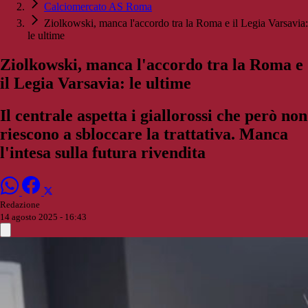
Calciomercato AS Roma
Ziolkowski, manca l'accordo tra la Roma e il Legia Varsavia:
le ultime
Ziolkowski, manca l'accordo tra la Roma e
il Legia Varsavia: le ultime
Il centrale aspetta i giallorossi che però non
riescono a sbloccare la trattativa. Manca
l'intesa sulla futura rivendita
Redazione
14 agosto 2025 - 16:43