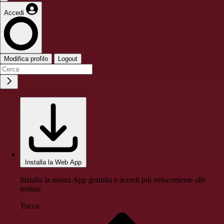
Accedi
Modifica profilo
Logout
Installa la Web App
Installa la nostra App gratuita e accedi più velocemente alle
notizie
Tocca