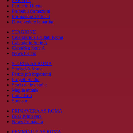
PARTITE
Partite in Diretta
Probabili formazioni
Formazioni Ufficiali
Dove vedere la partita
STAGIONE
Calendario e risultati Roma
Calendario Serie A
Classifica Serie A
News Calcio
STORIA AS ROMA
Storia AS Roma
Partite più importanti
Progetti Stadio
Storia delle maglie
Maglia attuale
Inni e Cori
Sponsor
PRIMAVERA AS ROMA
Rosa Primavera
News Primavera
FEMMINILE AS ROMA