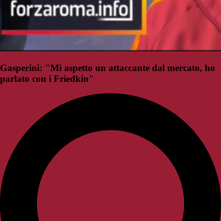
Gasperini: "Mi aspetto un attaccante dal mercato, ho
parlato con i Friedkin"