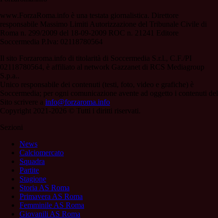
www.ForzaRoma.info è una testata giornalistica. Direttore
responsabile Massimo Limiti Autorizzazione del Tribunale Civile di
Roma n. 299/2009 del 18-09-2009 ROC n. 21241 Editore
Soccermedia P.Iva: 02118780564
Il sito Forzaroma.info di titolarità di Soccermedia S.r.l., C.F./PI
02118780564, è affiliato al network Gazzanet di RCS Mediagroup
S.p.a..
Unico responsabile dei contenuti (testi, foto, video e grafiche) è
Soccermedia; per ogni comunicazione avente ad oggetto i contenuti del
Sito scrivere a
info@forzaroma.info
Copyright 2021-2026 © Tutti i diritti riservati.
Sezioni
News
Calciomercato
Squadra
Partite
Stagione
Storia AS Roma
Primavera AS Roma
Femminile AS Roma
Giovanili AS Roma