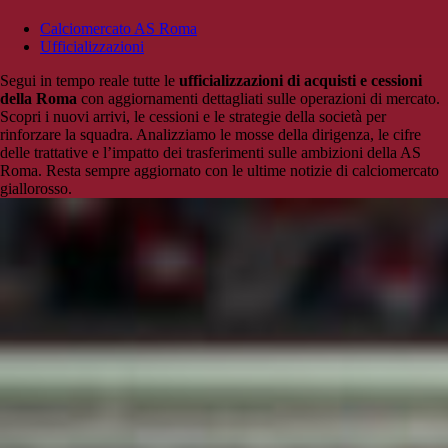
Calciomercato AS Roma
Ufficializzazioni
Segui in tempo reale tutte le
ufficializzazioni di acquisti e cessioni
della Roma
con aggiornamenti dettagliati sulle operazioni di mercato.
Scopri i nuovi arrivi, le cessioni e le strategie della società per
rinforzare la squadra. Analizziamo le mosse della dirigenza, le cifre
delle trattative e l’impatto dei trasferimenti sulle ambizioni della AS
Roma. Resta sempre aggiornato con le ultime notizie di calciomercato
giallorosso.