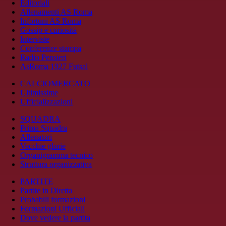
Editoriali
Allenamenti AS Roma
Infortuni AS Roma
Gossip e curiosità
Interviste
Conferenze stampa
Radio Pensieri
AsRoma 1927 Futsal
CALCIOMERCATO
Ultimissime
Ufficializzazioni
SQUADRA
Prima Squadra
Allenatori
Vecchie glorie
Organigramma tecnico
Struttura organizzativa
PARTITE
Partite in Diretta
Probabili formazioni
Formazioni Ufficiali
Dove vedere la partita