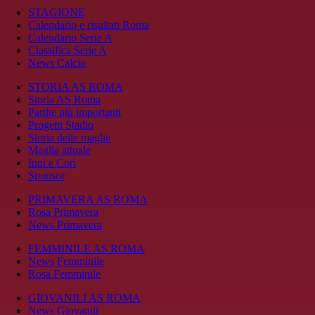
STAGIONE
Calendario e risultati Roma
Calendario Serie A
Classifica Serie A
News Calcio
STORIA AS ROMA
Storia AS Roma
Partite più importanti
Progetti Stadio
Storia delle maglie
Maglia attuale
Inni e Cori
Sponsor
PRIMAVERA AS ROMA
Rosa Primavera
News Primavera
FEMMINILE AS ROMA
News Femminile
Rosa Femminile
GIOVANILI AS ROMA
News Giovanili