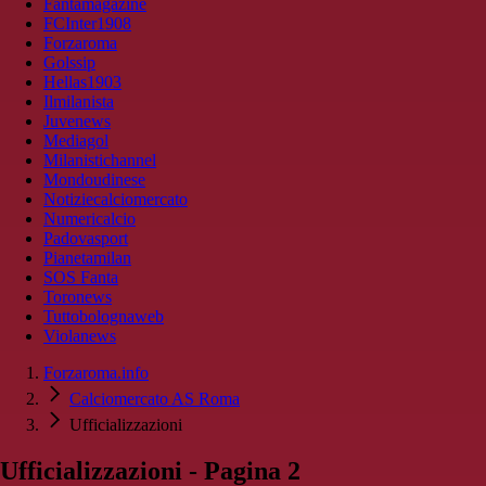
Fantamagazine
FCInter1908
Forzaroma
Golssip
Hellas1903
Ilmilanista
Juvenews
Mediagol
Milanistichannel
Mondoudinese
Notiziecalciomercato
Numericalcio
Padovasport
Pianetamilan
SOS Fanta
Toronews
Tuttobolognaweb
Violanews
Forzaroma.info
Calciomercato AS Roma
Ufficializzazioni
Ufficializzazioni - Pagina 2