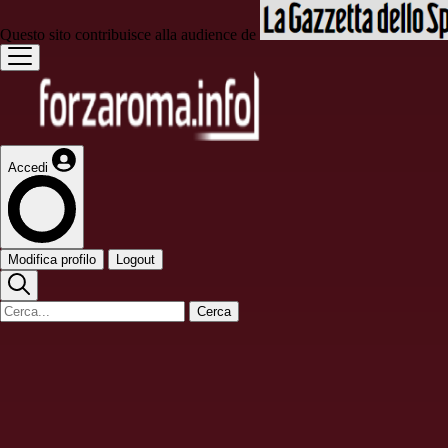
Questo sito contribuisce alla audience de
Accedi
Modifica profilo
Logout
Cerca