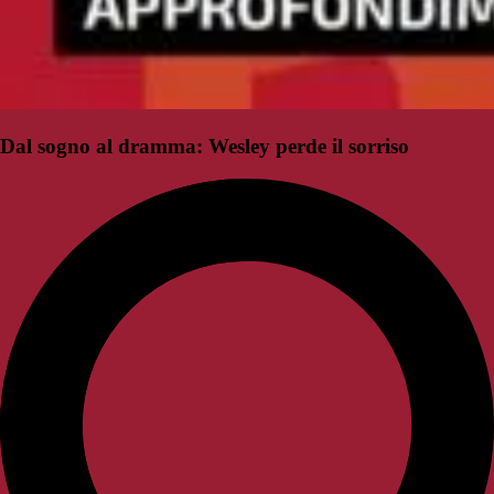
Dal sogno al dramma: Wesley perde il sorriso