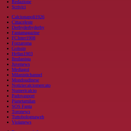
Redazione
Scrivici
Calcionapoli1926
Cittaceleste
Derbyderbyderby
Fantamagazine
FCInter1908
Forzaroma
Golssip
Hellas1903
Ilmilanista
Juvenews
Mediagol
Milanistichannel
Mondoudinese
Notiziecalciomercato
Numericalcio
Padovasport
Pianetamilan
SOS Fanta
Toronews
Tuttobolognaweb
Violanews