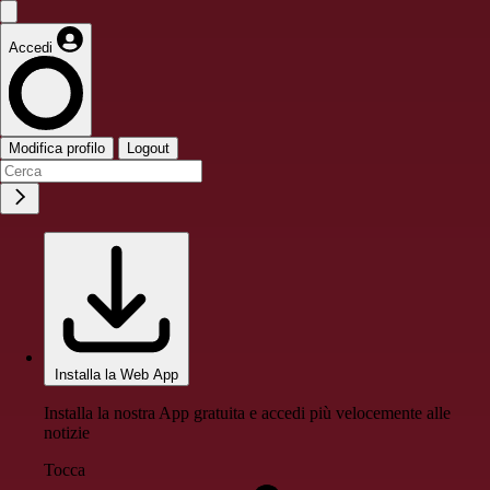
Accedi
Modifica profilo
Logout
Installa la Web App
Installa la nostra App gratuita e accedi più velocemente alle
notizie
Tocca