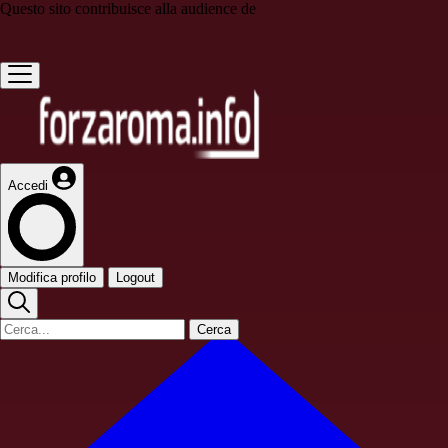
Questo sito contribuisce alla audience de
Accedi
Modifica profilo
Logout
Cerca