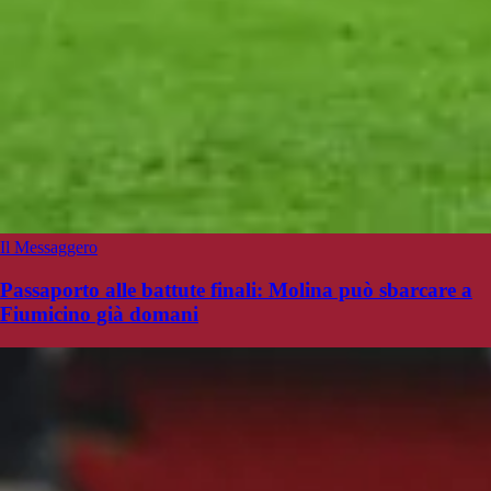
Il Messaggero
Passaporto alle battute finali: Molina può sbarcare a
Fiumicino già domani