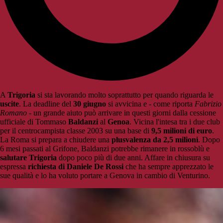
A
Trigoria
si sta lavorando molto soprattutto per quando riguarda le
uscite
. La deadline del
30 giugno
si avvicina e - come riporta
Fabrizio
Romano
- un grande aiuto può arrivare in questi giorni dalla cessione
ufficiale di Tommaso
Baldanzi
al
Genoa
. Vicina l'intesa tra i due club
per il centrocampista classe 2003 su una base di
9,5 milioni di euro
.
La Roma si prepara a chiudere una
plusvalenza da 2,5 milioni
. Dopo
6 mesi passati al Grifone, Baldanzi potrebbe rimanere in rossoblù e
salutare Trigoria
dopo poco più di due anni. Affare in chiusura su
espressa
richiesta di Daniele De Rossi
che ha sempre apprezzato le
sue qualità e lo ha voluto portare a Genova in cambio di Venturino.