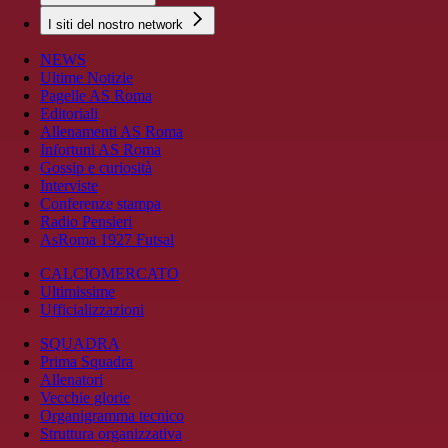
I siti del nostro network
NEWS
Ultime Notizie
Pagelle AS Roma
Editoriali
Allenamenti AS Roma
Infortuni AS Roma
Gossip e curiosità
Interviste
Conferenze stampa
Radio Pensieri
AsRoma 1927 Futsal
CALCIOMERCATO
Ultimissime
Ufficializzazioni
SQUADRA
Prima Squadra
Allenatori
Vecchie glorie
Organigramma tecnico
Struttura organizzativa