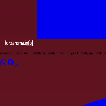
Mercato Roma, dall'Inghilterra: contatti positivi per Brandt, ma l'Atletic