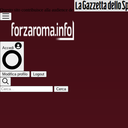
Questo sito contribuisce alla audience de
Accedi
Modifica profilo
Logout
Cerca