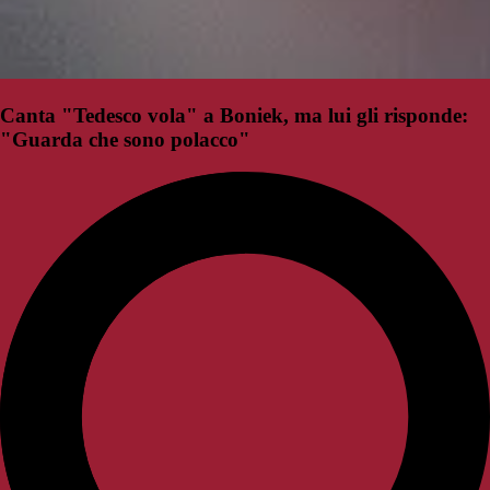
Canta "Tedesco vola" a Boniek, ma lui gli risponde:
"Guarda che sono polacco"