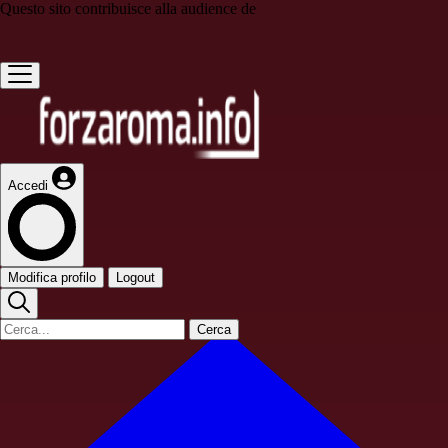
Questo sito contribuisce alla audience de
Accedi
Modifica profilo
Logout
Cerca