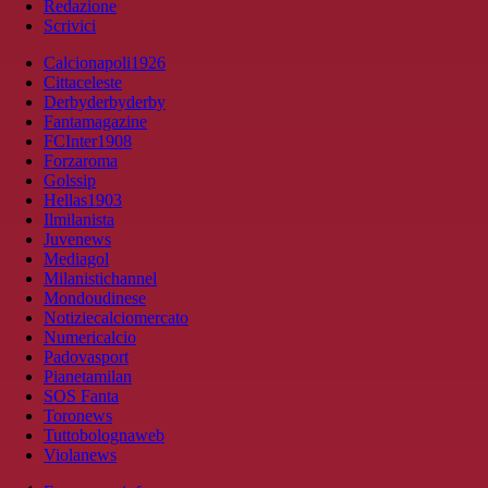
Redazione
Scrivici
Calcionapoli1926
Cittaceleste
Derbyderbyderby
Fantamagazine
FCInter1908
Forzaroma
Golssip
Hellas1903
Ilmilanista
Juvenews
Mediagol
Milanistichannel
Mondoudinese
Notiziecalciomercato
Numericalcio
Padovasport
Pianetamilan
SOS Fanta
Toronews
Tuttobolognaweb
Violanews