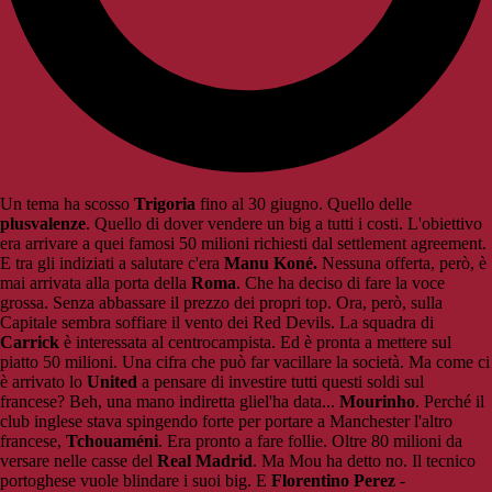
Un tema ha scosso
Trigoria
fino al 30 giugno. Quello delle
plusvalenze
. Quello di dover vendere un big a tutti i costi. L'obiettivo
era arrivare a quei famosi 50 milioni richiesti dal settlement agreement.
E tra gli indiziati a salutare c'era
Manu Koné.
Nessuna offerta, però, è
mai arrivata alla porta della
Roma
. Che ha deciso di fare la voce
grossa. Senza abbassare il prezzo dei propri top. Ora, però, sulla
Capitale sembra soffiare il vento dei Red Devils. La squadra di
Carrick
è interessata al centrocampista. Ed è pronta a mettere sul
piatto 50 milioni. Una cifra che può far vacillare la società. Ma come ci
è arrivato lo
United
a pensare di investire tutti questi soldi sul
francese? Beh, una mano indiretta gliel'ha data...
Mourinho
. Perché il
club inglese stava spingendo forte per portare a Manchester l'altro
francese,
Tchouaméni
. Era pronto a fare follie. Oltre 80 milioni da
versare nelle casse del
Real Madrid
. Ma Mou ha detto no. Il tecnico
portoghese vuole blindare i suoi big. E
Florentino Perez
-