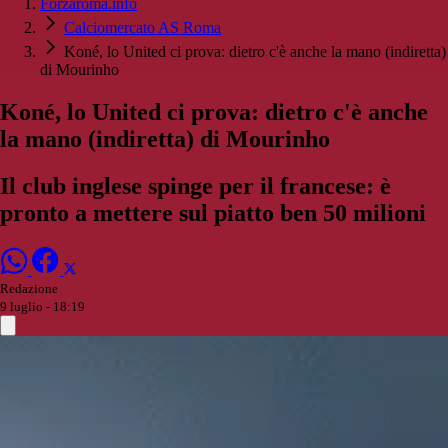
Forzaroma.info
Calciomercato AS Roma
Koné, lo United ci prova: dietro c'è anche la mano (indiretta)
di Mourinho
Koné, lo United ci prova: dietro c'è anche
la mano (indiretta) di Mourinho
Il club inglese spinge per il francese: è
pronto a mettere sul piatto ben 50 milioni
Redazione
9 luglio - 18:19