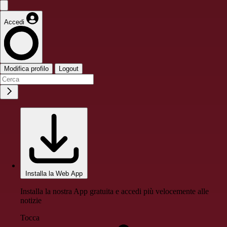
Accedi
Modifica profilo
Logout
Installa la Web App
Installa la nostra App gratuita e accedi più velocemente alle
notizie
Tocca