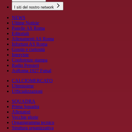
I siti del nostro network
NEWS
Ultime Notizie
Pagelle AS Roma
Editoriali
Allenamenti AS Roma
Infortuni AS Roma
Gossip e curiosità
Interviste
Conferenze stampa
Radio Pensieri
AsRoma 1927 Futsal
CALCIOMERCATO
Ultimissime
Ufficializzazioni
SQUADRA
Prima Squadra
Allenatori
Vecchie glorie
Organigramma tecnico
Struttura organizzativa