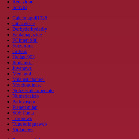
Redazione
Scrivici
Calcionapoli1926
Cittaceleste
Derbyderbyderby
Fantamagazine
FCInter1908
Forzaroma
Golssip
Hellas1903
Ilmilanista
Juvenews
Mediagol
Milanistichannel
Mondoudinese
Notiziecalciomercato
Numericalcio
Padovasport
Pianetamilan
SOS Fanta
Toronews
Tuttobolognaweb
Violanews