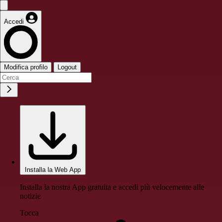
Accedi
Modifica profilo
Logout
Installa la Web App
Installa la nostra App gratuita e accedi più velocemente alle
notizie
Tocca