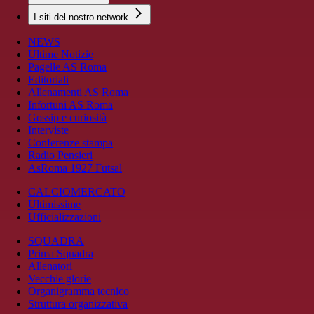
I siti del nostro network
NEWS
Ultime Notizie
Pagelle AS Roma
Editoriali
Allenamenti AS Roma
Infortuni AS Roma
Gossip e curiosità
Interviste
Conferenze stampa
Radio Pensieri
AsRoma 1927 Futsal
CALCIOMERCATO
Ultimissime
Ufficializzazioni
SQUADRA
Prima Squadra
Allenatori
Vecchie glorie
Organigramma tecnico
Struttura organizzativa