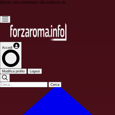
Questo sito contribuisce alla audience de
Accedi
Modifica profilo
Logout
Cerca