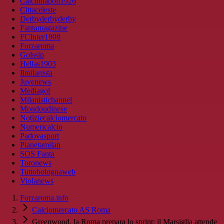
Calcionapoli1926
Cittaceleste
Derbyderbyderby
Fantamagazine
FCInter1908
Forzaroma
Golssip
Hellas1903
Ilmilanista
Juvenews
Mediagol
Milanistichannel
Mondoudinese
Notiziecalciomercato
Numericalcio
Padovasport
Pianetamilan
SOS Fanta
Toronews
Tuttobolognaweb
Violanews
Forzaroma.info
Calciomercato AS Roma
Greenwood, la Roma prepara lo sprint: il Marsiglia attende