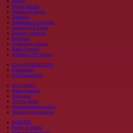
NEWS
Ultime Notizie
Pagelle AS Roma
Editoriali
Allenamenti AS Roma
Infortuni AS Roma
Gossip e curiosità
Interviste
Conferenze stampa
Radio Pensieri
AsRoma 1927 Futsal
CALCIOMERCATO
Ultimissime
Ufficializzazioni
SQUADRA
Prima Squadra
Allenatori
Vecchie glorie
Organigramma tecnico
Struttura organizzativa
PARTITE
Partite in Diretta
Probabili formazioni