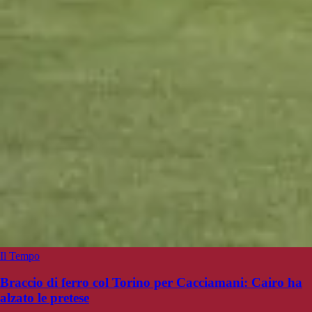
Il Tempo
Braccio di ferro col Torino per Cacciamani: Cairo ha
alzato le pretese