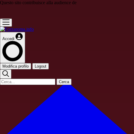
Questo sito contribuisce alla audience de
Accedi
Modifica profilo
Logout
Cerca