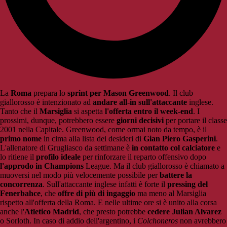
La
Roma
prepara lo
sprint per Mason Greenwood
. Il club
giallorosso è intenzionato ad
andare all-in sull'attaccante
inglese.
Tanto che il
Marsiglia
si aspetta
l'offerta entro il week-end
. I
prossimi, dunque, potrebbero essere
giorni decisivi
per portare il classe
2001 nella Capitale. Greenwood, come ormai noto da tempo, è il
primo nome
in cima alla lista dei desideri di
Gian Piero Gasperini
.
L'allenatore di Grugliasco da settimane è
in contatto col calciatore
e
lo ritiene il
profilo ideale
per rinforzare il reparto offensivo dopo
l'approdo in Champions
League. Ma il club giallorosso è chiamato a
muoversi nel modo più velocemente possibile per
battere la
concorrenza
. Sull'attaccante inglese infatti è forte il
pressing del
Fenerbahce
, che
offre di più di ingaggio
ma meno al Marsiglia
rispetto all'offerta della Roma. E nelle ultime ore si è unito alla corsa
anche l'
Atletico Madrid
, che presto potrebbe
cedere Julian Alvarez
o Sorloth. In caso di addio dell'argentino, i
Colchoneros
non avrebbero