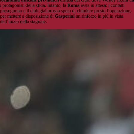
i protagonisti della sfida. Intanto, la
Roma
resta in attesa: i contatti
proseguono e il club giallorosso spera di chiudere presto l’operazione,
per mettere a disposizione di
Gasperini
un rinforzo in più in vista
dell’inizio della stagione.