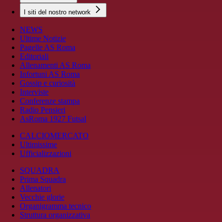
I siti del nostro network
NEWS
Ultime Notizie
Pagelle AS Roma
Editoriali
Allenamenti AS Roma
Infortuni AS Roma
Gossip e curiosità
Interviste
Conferenze stampa
Radio Pensieri
AsRoma 1927 Futsal
CALCIOMERCATO
Ultimissime
Ufficializzazioni
SQUADRA
Prima Squadra
Allenatori
Vecchie glorie
Organigramma tecnico
Struttura organizzativa