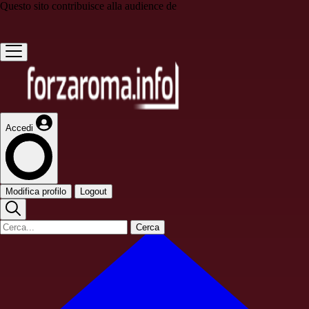
Questo sito contribuisce alla audience de
Accedi
Modifica profilo
Logout
Cerca