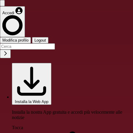
Accedi
Modifica profilo
Logout
Installa la Web App
Installa la nostra App gratuita e accedi più velocemente alle
notizie
Tocca