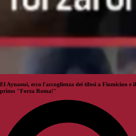
El Aynaoui, ecco l'accoglienza dei tifosi a Fiumicino e il
primo "Forza Roma!"