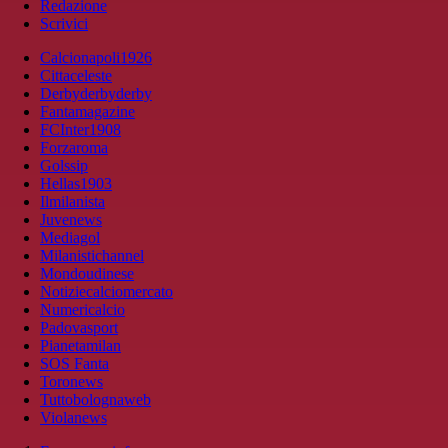
Redazione
Scrivici
Calcionapoli1926
Cittaceleste
Derbyderbyderby
Fantamagazine
FCInter1908
Forzaroma
Golssip
Hellas1903
Ilmilanista
Juvenews
Mediagol
Milanistichannel
Mondoudinese
Notiziecalciomercato
Numericalcio
Padovasport
Pianetamilan
SOS Fanta
Toronews
Tuttobolognaweb
Violanews