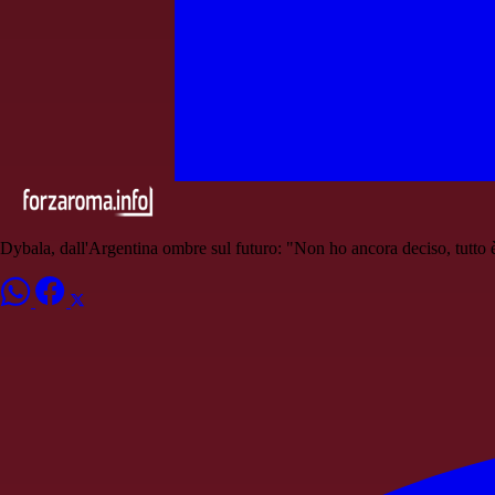
Dybala, dall'Argentina ombre sul futuro: "Non ho ancora deciso, tutto è