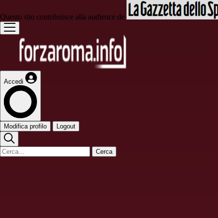
Questo sito contribuisce alla audience de
Accedi
Modifica profilo
Logout
Cerca