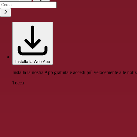
Installa la Web App
Installa la nostra App gratuita e accedi più velocemente alle notiz
Tocca