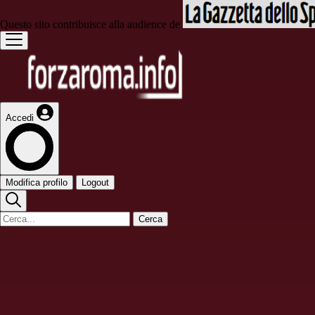
Questo sito contribuisce alla audience de
Accedi
Modifica profilo
Logout
Cerca