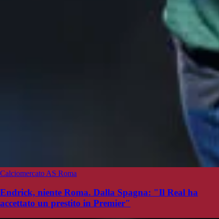
Calciomercato AS Roma
Endrick, niente Roma. Dalla Spagna: "Il Real ha
accettato un prestito in Premier"