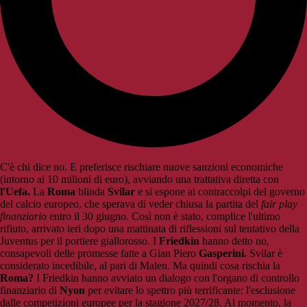
C'è chi dice no. E preferisce rischiare nuove sanzioni economiche
(intorno ai 10 milioni di euro), avviando una trattativa diretta con
l'Uefa.
La
Roma
blinda
Svilar
e si espone ai contraccolpi del governo
del calcio europeo, che sperava di veder chiusa la partita del
fair play
finanziario
entro il 30 giugno. Così non è stato, complice l'ultimo
rifiuto, arrivato ieri dopo una mattinata di riflessioni sul tentativo della
Juventus per il portiere giallorosso. I
Friedkin
hanno detto no,
consapevoli delle promesse fatte a Gian Piero
Gasperini.
Svilar è
considerato incedibile, al pari di Malen. Ma quindi cosa rischia la
Roma?
I Friedkin hanno avviato un dialogo con l'organo di controllo
finanziario di
Nyon
per evitare lo spettro più terrificante: l'esclusione
dalle competizioni europee per la stagione 2027/28. Al momento, la