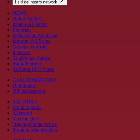
I siti del nostro network
NEWS
Ultime Notizie
Pagelle AS Roma
Editoriali
Allenamenti AS Roma
Infortuni AS Roma
Gossip e curiosità
Interviste
Conferenze stampa
Radio Pensieri
AsRoma 1927 Futsal
CALCIOMERCATO
Ultimissime
Ufficializzazioni
SQUADRA
Prima Squadra
Allenatori
Vecchie glorie
Organigramma tecnico
Struttura organizzativa