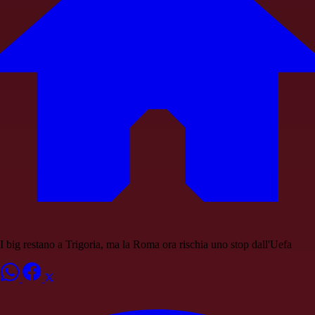
I big restano a Trigoria, ma la Roma ora rischia uno stop dall'Uefa