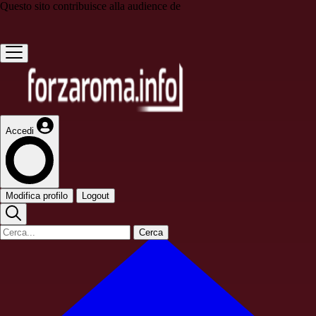
Questo sito contribuisce alla audience de
Accedi
Modifica profilo
Logout
Cerca