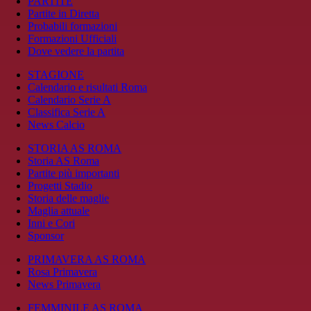
PARTITE
Partite in Diretta
Probabili formazioni
Formazioni Ufficiali
Dove vedere la partita
STAGIONE
Calendario e risultati Roma
Calendario Serie A
Classifica Serie A
News Calcio
STORIA AS ROMA
Storia AS Roma
Partite più importanti
Progetti Stadio
Storia delle maglie
Maglia attuale
Inni e Cori
Sponsor
PRIMAVERA AS ROMA
Rosa Primavera
News Primavera
FEMMINILE AS ROMA