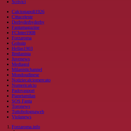
Scrivici
Calcionapoli1926
Cittaceleste
Derbyderbyderby
Fantamagazine
FCInter1908
Forzaroma
Golssip
Hellas1903
Ilmilanista
Juvenews
Mediagol
Milanistichannel
Mondoudinese
Notiziecalciomercato
Numericalcio
Padovasport
Pianetamilan
SOS Fanta
Toronews
Tuttobolognaweb
Violanews
Forzaroma.info