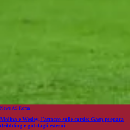
News AS Roma
Molina e Wesley, l'attacco sulle corsie: Gasp prepara
dribbling e gol dagli esterni