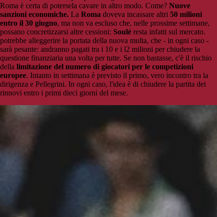
Roma è certa di potersela cavare in altro modo. Come?
Nuove
sanzioni economiche.
La
Roma
doveva incassare altri
50 milioni
entro il 30 giugno
, ma non va escluso che, nelle prossime settimane,
possano concretizzarsi altre cessioni:
Soulé
resta infatti sul mercato.
potrebbe alleggerire la portata della nuova multa, che - in ogni caso -
sarà pesante: andranno pagati tra i 10 e i l2 milioni per chiudere la
questione finanziaria una volta per tutte. Se non bastasse, c'è il rischio
della
limitazione del numero di giocatori per le competizioni
europee
. Intanto in settimana è previsto il primo, vero incontro tra la
dirigenza e Pellegrini. In ogni caso, l'idea è di chiudere la partita dei
rinnovi entro i primi dieci giorni del mese.