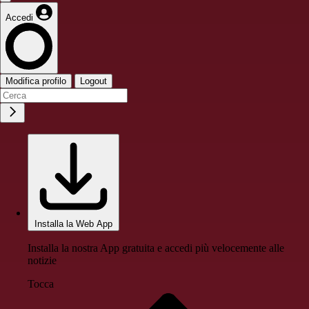
Accedi
Modifica profilo
Logout
Installa la Web App
Installa la nostra App gratuita e accedi più velocemente alle
notizie
Tocca