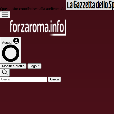
Questo sito contribuisce alla audience de
Accedi
Modifica profilo
Logout
Cerca