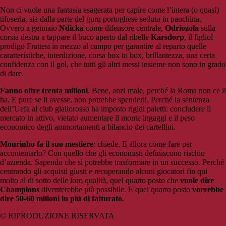
Non ci vuole una fantasia esagerata per capire come l’intera (o quasi)
tifoseria, sia dalla parte del guru portoghese seduto in panchina.
Ovvero a gennaio
Ndicka
come difensore centrale,
Odriozola
sulla
corsia destra a tappare il buco aperto dal ribelle
Karsdorp
, il figliol
prodigo Frattesi in mezzo al campo per garantire al reparto quelle
caratteristiche, interdizione, corsa box to box, brillantezza, una certa
confidenza con il gol, che tutti gli altri messi insieme non sono in grado
di dare.
Fanno oltre trenta milioni
. Bene, anzi male, perché la Roma non ce li
ha. E pure se li avesse, non potrebbe spenderli. Perché la sentenza
dell’Uefa al club giallorosso ha imposto rigidi paletti: concludere il
mercato in attivo, vietato aumentare il monte ingaggi e il peso
economico degli ammortamenti a bilancio dei cartellini.
Mourinho fa il suo mestiere
: chiede. E allora come fare per
accontentarlo? Con quello che gli economisti definiscono rischio
d’azienda. Sapendo che si potrebbe trasformare in un successo. Perché
centrando gli acquisti giusti e recuperando alcuni giocatori fin qui
molto al di sotto delle loro qualità, quel quarto posto che
vuole dire
Champions
diventerebbe più possibile. E quel quarto posto
vorrebbe
dire 50-60 milioni in più di fatturato.
© RIPRODUZIONE RISERVATA