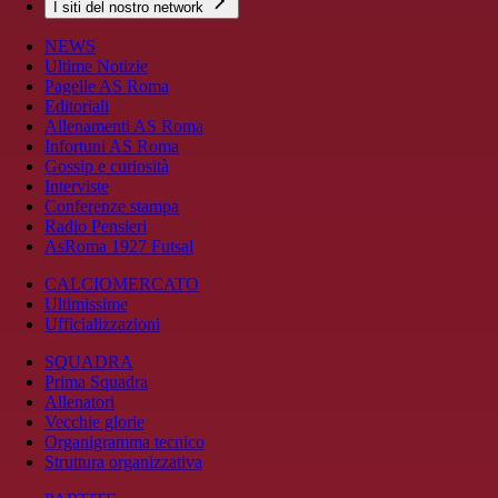
I siti del nostro network
NEWS
Ultime Notizie
Pagelle AS Roma
Editoriali
Allenamenti AS Roma
Infortuni AS Roma
Gossip e curiosità
Interviste
Conferenze stampa
Radio Pensieri
AsRoma 1927 Futsal
CALCIOMERCATO
Ultimissime
Ufficializzazioni
SQUADRA
Prima Squadra
Allenatori
Vecchie glorie
Organigramma tecnico
Struttura organizzativa