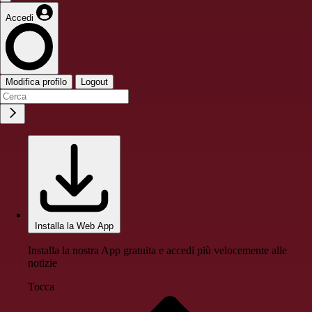
Accedi
Modifica profilo
Logout
Installa la Web App
Installa la nostra App gratuita e accedi più velocemente alle
notizie
Tocca