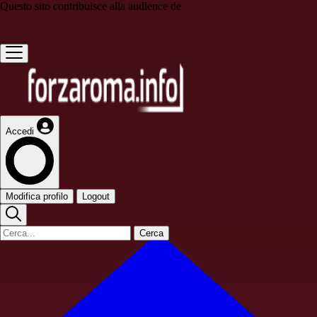
Questo sito contribuisce alla audience de
Accedi
Modifica profilo
Logout
Cerca