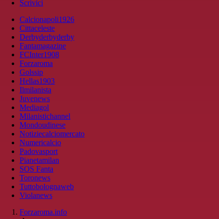
Scrivici
Calcionapoli1926
Cittaceleste
Derbyderbyderby
Fantamagazine
FCInter1908
Forzaroma
Golssip
Hellas1903
Ilmilanista
Juvenews
Mediagol
Milanistichannel
Mondoudinese
Notiziecalciomercato
Numericalcio
Padovasport
Pianetamilan
SOS Fanta
Toronews
Tuttobolognaweb
Violanews
Forzaroma.info