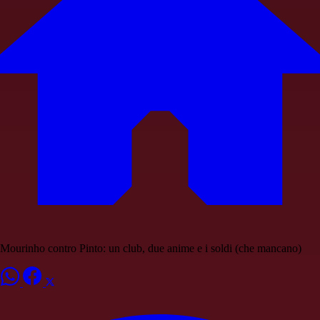
Mourinho contro Pinto: un club, due anime e i soldi (che mancano)