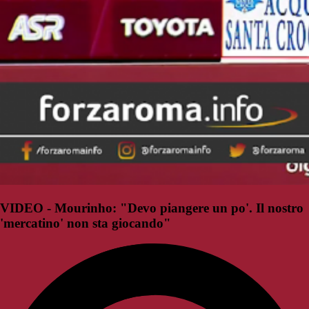
VIDEO - Mourinho: "Devo piangere un po'. Il nostro
'mercatino' non sta giocando"