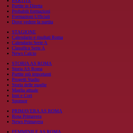
PARTITE
Partite in Diretta
Probabili formazioni
Formazioni Ufficiali
Dove vedere la partita
STAGIONE
Calendario e risultati Roma
Calendario Serie A
Classifica Serie A
News Calcio
STORIA AS ROMA
Storia AS Roma
Partite più importanti
Progetti Stadio
Storia delle maglie
Maglia attuale
Inni e Cori
Sponsor
PRIMAVERA AS ROMA
Rosa Primavera
News Primavera
FEMMINILE AS ROMA