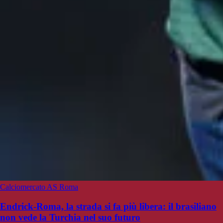
Calciomercato AS Roma
Endrick-Roma, la strada si fa più libera: il brasiliano
non vede la Turchia nel suo futuro