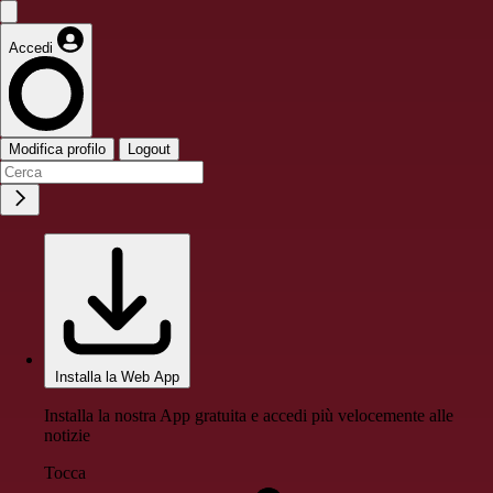
Accedi
Modifica profilo
Logout
Installa la Web App
Installa la nostra App gratuita e accedi più velocemente alle
notizie
Tocca