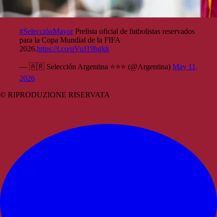
#SelecciónMayor
Prelista oficial de futbolistas reservados
para la Copa Mundial de la FIFA
2026.
https://t.co/qVuJ19hgkk
— 🇦🇷 Selección Argentina ⭐⭐⭐ (@Argentina)
May 11,
2026
© RIPRODUZIONE RISERVATA