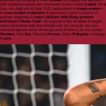
della spedizione guidata dal commissario tecnico Lionel
Scaloni
. Per la
Joya, uno degli eroi di Qatar 2022, hanno pesato le
troppe assenze
e
lo
scarso bottino realizzativo
di quest'anno (3 gol e 5 assist in 25
presenze stagionali).
L’unico calciatore della Roma presente
nell’elenco è Matias Soulé
, che si giocherà fino all’ultimo le proprie
chance di rientrare nella lista definitiva dei 26 convocati. Tra i pre-
convocati figurano anche diversi giocatori di Serie A, tra cui Lautaro
Martinez
, Nico
Paz
, Massimo
Perrone,
Mateo
Pellegrino
e Santiago
Castro
.