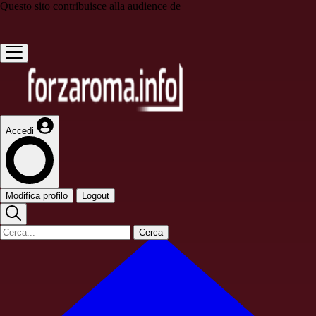
Questo sito contribuisce alla audience de
Accedi
Modifica profilo
Logout
Cerca