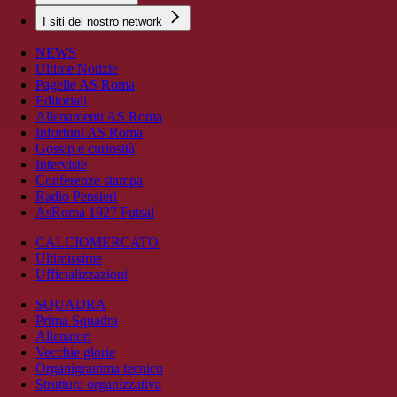
I siti del nostro network
NEWS
Ultime Notizie
Pagelle AS Roma
Editoriali
Allenamenti AS Roma
Infortuni AS Roma
Gossip e curiosità
Interviste
Conferenze stampa
Radio Pensieri
AsRoma 1927 Futsal
CALCIOMERCATO
Ultimissime
Ufficializzazioni
SQUADRA
Prima Squadra
Allenatori
Vecchie glorie
Organigramma tecnico
Struttura organizzativa