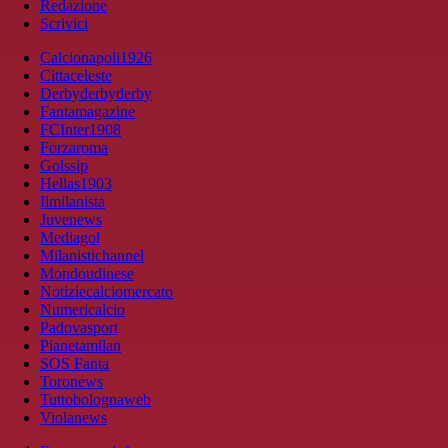
Redazione
Scrivici
Calcionapoli1926
Cittaceleste
Derbyderbyderby
Fantamagazine
FCInter1908
Forzaroma
Golssip
Hellas1903
Ilmilanista
Juvenews
Mediagol
Milanistichannel
Mondoudinese
Notiziecalciomercato
Numericalcio
Padovasport
Pianetamilan
SOS Fanta
Toronews
Tuttobolognaweb
Violanews