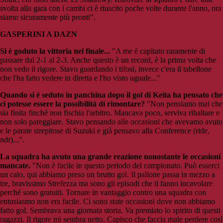
svolta alla gara con i cambi ci è riuscito poche volte durante l'anno, ora
siamo sicuramente più pronti".
GASPERINI A DAZN
Si è goduto la vittoria nel finale...
"A me è capitato raramente di
passare dal 2-1 al 2-3. Anche questo è un record, è la prima volta che
non vedo il rigore. Stavo guardando i tifosi, invece c'era il tabellone
che l'ha fatto vedere in diretta e l'ho visto uguale..."
Quando si è seduto in panchina dopo il gol di Keita ha pensato che
ci potesse essere la possibilità di rimontare?
"Non pensiamo mai che
sia finita finché non fischia l'arbitro. Mancava poco, serviva ribaltare e
non solo pareggiare. Stavo pensando alle occasioni che avevamo avuto
e le parate strepitose di Suzuki e già pensavo alla Conference (ride,
ndr)...".
La squadra ha avuto una grande reazione nonostante le occasioni
mancate.
"Non è facile in questo periodo del campionato. Può esserci
un calo, qui abbiamo preso un brutto gol. Il pallone passa in mezzo a
tre, bravissimo Strefezza ma sono gli episodi che ti fanno incavolare
perché sono gratuiti. Tornare in vantaggio contro una squadra con
entusiasmo non era facile. Ci sono state occasioni dove non abbiamo
fatto gol. Sembrava una giornata storta. Va premiato lo spirito di questi
ragazzi. Il rigore mi sembra netto. Capisco che faccia male perdere così