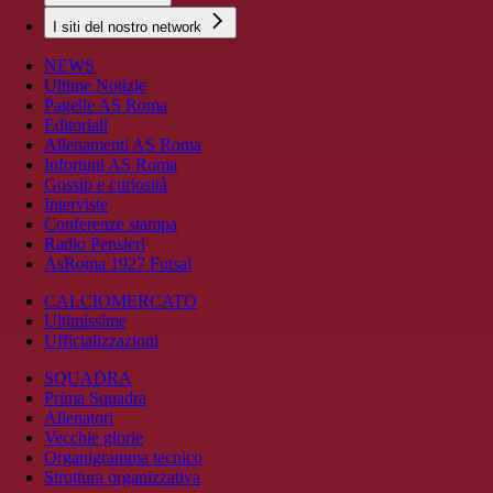
I siti del nostro network
NEWS
Ultime Notizie
Pagelle AS Roma
Editoriali
Allenamenti AS Roma
Infortuni AS Roma
Gossip e curiosità
Interviste
Conferenze stampa
Radio Pensieri
AsRoma 1927 Futsal
CALCIOMERCATO
Ultimissime
Ufficializzazioni
SQUADRA
Prima Squadra
Allenatori
Vecchie glorie
Organigramma tecnico
Struttura organizzativa