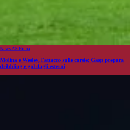
News AS Roma
Molina e Wesley, l'attacco sulle corsie: Gasp prepara
dribbling e gol dagli esterni