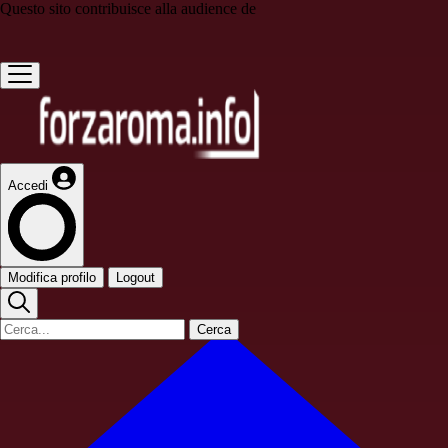
Questo sito contribuisce alla audience de
Accedi
Modifica profilo
Logout
Cerca