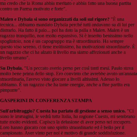
ma credo che la Roma abbia meritato e abbia fatto una buona partita
contro un Parma motivato e forte".
Malen e Dybala si sono organizzati da soli sul rigore?
"È una
tecnica... abbiamo mandato Dybala perché tutti andavano su di lui per
distrarlo. Ha fatto il palo... poi ha dato la palla a Malen. Malen è un
ragazzo tranquillo, non molto espansivo. Si è inserito benissimo nello
spogliatoio, non è un capogruppo ma è straordinario. Ha sempre
questo viso sereno, ci tiene moltissimo, ha motivazioni straordinarie. È
un ragazzo che ci ha alzato il livello ma siamo affezionati anche a
livello umano".
Su Dybala.
"Un peccato averlo perso per così tanti mesi. Paulo stava
molto bene prima dello stop. Ero convinto che avrebbe avuto un'annata
straordinaria, l'avevo visto giocare a livelli altissimi. Adesso lo
abbiamo. È un ragazzo che ha tante energie, anche a fine partita era
pimpante".
GASPERINI IN CONFERENZA STAMPA
Sull'arbitraggio? Cuesta ha parlato di gestione a senso unico.
"Ci
sono le immagini, le vedrà tutta Italia, ha ragione Cuesta, mi sembrano
tutte molto evidenti. Capisco la delusione di aver perso nel recupero.
Loro hanno giocato con uno spirito straordinario ed è bello per il
campionato. Aver vinto per noi è motivo di grande soddisfazione.