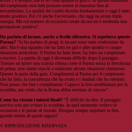
errore c'è sempre, ma io ho visto qualità di gioco. In questo momento
del campionato non tutti possono essere al massimo fino al
novantesimo. La qualità dei cambi diventa fondamentale e oggi è stato
molto positivo. Poi c'è anche l'avversario, che oggi ha avuto tripla
energia. Ma col numero di occasioni create da noi mi è sembrata una
prestazione positiva".
Ha parlato di lacune, anche a livello difensivo. Si aspettava questo
Parma?
"Io ho parlato di pregi, le lacune sono state evidenziate da
altri. Ma è una squadra che ha fatto tre gol e altre quattro o cinque
situazioni pericolose. Il Parma ha fatto bene, ha fatto un campionato
concreto. La partita di oggi è diventata difficile dopo il pareggio.
Tornare ad aprire una scatola chiusa come il Parma senza la freschezza
di prima, non siamo riusciti a realizzare alcune situazioni clamorose.
Questo fa parte della gara. Complimenti al Parma per il campionato
che ha fatto, la concretezza che ha avuto e i risultati che ha ottenuto.
Non posso che fare i complimenti. Capisco la loro arrabbiatura per la
sconfitta, ma credo che la Roma abbia meritato di vincere".
Come ha vissuto i minuti finali?
"È difficile da dire. Il pareggio
serviva solo per evitare la sconfitta. In quel momento vedevo le
occasioni e le parate di Suzuki. Bisogna sempre aspettare la fine,
grande merito di questi ragazzi".
© RIPRODUZIONE RISERVATA