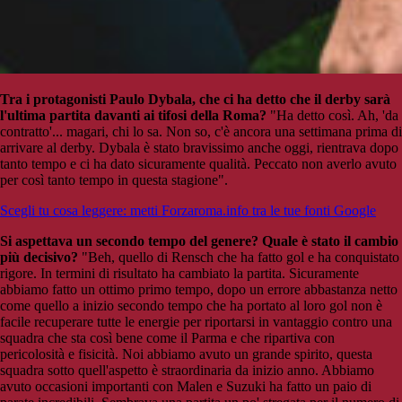
Tra i protagonisti Paulo Dybala, che ci ha detto che il derby sarà
l'ultima partita davanti ai tifosi della Roma?
"Ha detto così. Ah, 'da
contratto'... magari, chi lo sa. Non so, c'è ancora una settimana prima di
arrivare al derby. Dybala è stato bravissimo anche oggi, rientrava dopo
tanto tempo e ci ha dato sicuramente qualità. Peccato non averlo avuto
per così tanto tempo in questa stagione".
Scegli tu cosa leggere: metti Forzaroma.info tra le tue fonti Google
Si aspettava un secondo tempo del genere? Quale è stato il cambio
più decisivo?
"Beh, quello di Rensch che ha fatto gol e ha conquistato
rigore. In termini di risultato ha cambiato la partita. Sicuramente
abbiamo fatto un ottimo primo tempo, dopo un errore abbastanza netto
come quello a inizio secondo tempo che ha portato al loro gol non è
facile recuperare tutte le energie per riportarsi in vantaggio contro una
squadra che sta così bene come il Parma e che ripartiva con
pericolosità e fisicità. Noi abbiamo avuto un grande spirito, questa
squadra sotto quell'aspetto è straordinaria da inizio anno. Abbiamo
avuto occasioni importanti con Malen e Suzuki ha fatto un paio di