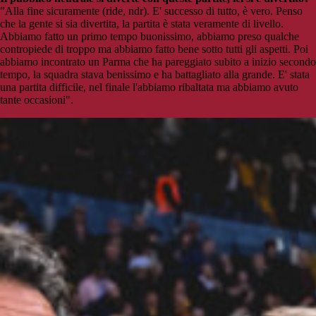
"Alla fine sicuramente (ride, ndr). E' successo di tutto, è vero. Penso
che la gente si sia divertita, la partita è stata veramente di livello.
Abbiamo fatto un primo tempo buonissimo, abbiamo preso qualche
contropiede di troppo ma abbiamo fatto bene sotto tutti gli aspetti. Poi
abbiamo incontrato un Parma che ha pareggiato subito a inizio secondo
tempo, la squadra stava benissimo e ha battagliato alla grande. E' stata
una partita difficile, nel finale l'abbiamo ribaltata ma abbiamo avuto
tante occasioni".