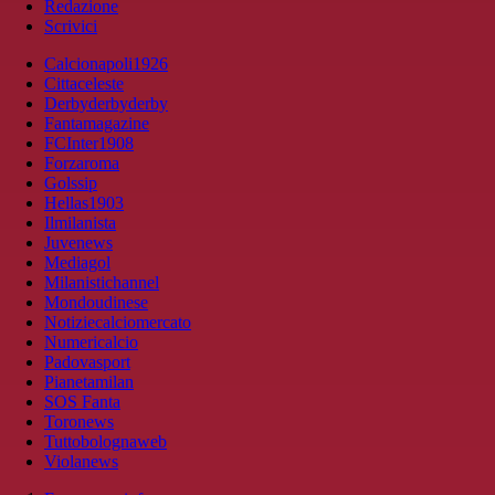
Redazione
Scrivici
Calcionapoli1926
Cittaceleste
Derbyderbyderby
Fantamagazine
FCInter1908
Forzaroma
Golssip
Hellas1903
Ilmilanista
Juvenews
Mediagol
Milanistichannel
Mondoudinese
Notiziecalciomercato
Numericalcio
Padovasport
Pianetamilan
SOS Fanta
Toronews
Tuttobolognaweb
Violanews