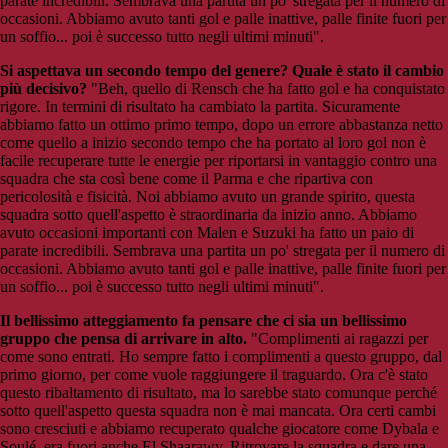
parate incredibili. Sembrava una partita un po' stregata per il numero di
occasioni. Abbiamo avuto tanti gol e palle inattive, palle finite fuori per
un soffio... poi è successo tutto negli ultimi minuti".
Si aspettava un secondo tempo del genere? Quale è stato il cambio
più decisivo?
"Beh, quello di Rensch che ha fatto gol e ha conquistato
rigore. In termini di risultato ha cambiato la partita. Sicuramente
abbiamo fatto un ottimo primo tempo, dopo un errore abbastanza netto
come quello a inizio secondo tempo che ha portato al loro gol non è
facile recuperare tutte le energie per riportarsi in vantaggio contro una
squadra che sta così bene come il Parma e che ripartiva con
pericolosità e fisicità. Noi abbiamo avuto un grande spirito, questa
squadra sotto quell'aspetto è straordinaria da inizio anno. Abbiamo
avuto occasioni importanti con Malen e Suzuki ha fatto un paio di
parate incredibili. Sembrava una partita un po' stregata per il numero di
occasioni. Abbiamo avuto tanti gol e palle inattive, palle finite fuori per
un soffio... poi è successo tutto negli ultimi minuti".
Il bellissimo atteggiamento fa pensare che ci sia un bellissimo
gruppo che pensa di arrivare in alto.
"Complimenti ai ragazzi per
come sono entrati. Ho sempre fatto i complimenti a questo gruppo, dal
primo giorno, per come vuole raggiungere il traguardo. Ora c'è stato
questo ribaltamento di risultato, ma lo sarebbe stato comunque perché
sotto quell'aspetto questa squadra non è mai mancata. Ora certi cambi
sono cresciuti e abbiamo recuperato qualche giocatore come Dybala e
Soulé, era fuori anche El Shaarawy. Ritrovare la squadra e dare una