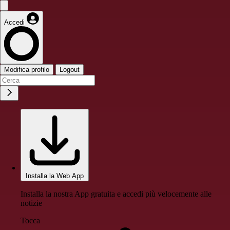
Accedi
Modifica profilo
Logout
Installa la Web App
Installa la nostra App gratuita e accedi più velocemente alle
notizie
Tocca