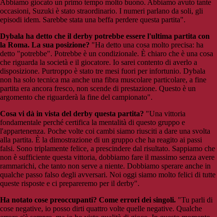
Abbiamo giocato un primo tempo molto buono. Abbiamo avuto tante
occasioni, Suzuki è stato straordinario. I numeri parlano da soli, gli
episodi idem. Sarebbe stata una beffa perdere questa partita".
Dybala ha detto che il derby potrebbe essere l'ultima partita con
la Roma. La sua posizione?
"Ha detto una cosa molto precisa: ha
detto "potrebbe". Potrebbe è un condizionale. È chiaro che è una cosa
che riguarda la società e il giocatore. Io sarei contento di averlo a
disposizione. Purtroppo è stato tre mesi fuori per infortunio. Dybala
non ha solo tecnica ma anche una fibra muscolare particolare, a fine
partita era ancora fresco, non scende di prestazione. Questo è un
argomento che riguarderà la fine del campionato".
Cosa vi dà in vista del derby questa partita?
"Una vittoria
fondamentale perché certifica la mentalità di questo gruppo e
l'appartenenza. Poche volte coi cambi siamo riusciti a dare una svolta
alla partita. È la dimostrazione di un gruppo che ha reagito ai passi
falsi. Sono triplamente felice, a prescindere dal risultato. Sappiamo che
non è sufficiente questa vittoria, dobbiamo fare il massimo senza avere
rammarichi, che tanto non serve a niente. Dobbiamo sperare anche in
qualche passo falso degli avversari. Noi oggi siamo molto felici di tutte
queste risposte e ci prepareremo per il derby".
Ha notato cose preoccupanti? Come errori dei singoli.
"Tu parli di
cose negative, io posso dirti quattro volte quelle negative. Qualche