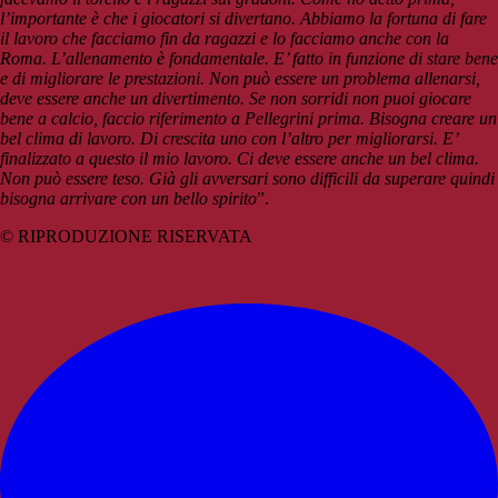
l’importante è che i giocatori si divertano. Abbiamo la fortuna di fare
il lavoro che facciamo fin da ragazzi e lo facciamo anche con la
Roma. L’allenamento è fondamentale. E’ fatto in funzione di stare bene
e di migliorare le prestazioni. Non può essere un problema allenarsi,
deve essere anche un divertimento. Se non sorridi non puoi giocare
bene a calcio, faccio riferimento a Pellegrini prima. Bisogna creare un
bel clima di lavoro. Di crescita uno con l’altro per migliorarsi. E’
finalizzato a questo il mio lavoro. Ci deve essere anche un bel clima.
Non può essere teso. Già gli avversari sono difficili da superare quindi
bisogna arrivare con un bello spirito
”.
© RIPRODUZIONE RISERVATA