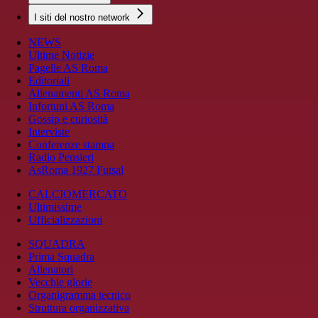
I siti del nostro network
NEWS
Ultime Notizie
Pagelle AS Roma
Editoriali
Allenamenti AS Roma
Infortuni AS Roma
Gossip e curiosità
Interviste
Conferenze stampa
Radio Pensieri
AsRoma 1927 Futsal
CALCIOMERCATO
Ultimissime
Ufficializzazioni
SQUADRA
Prima Squadra
Allenatori
Vecchie glorie
Organigramma tecnico
Struttura organizzativa