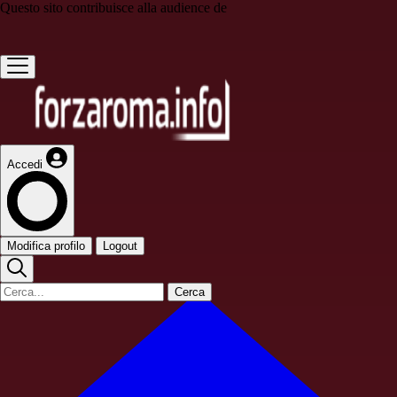
Questo sito contribuisce alla audience de
Accedi
Modifica profilo
Logout
Cerca