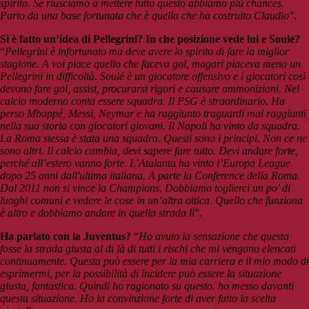
spirito. Se riusciamo a mettere tutto questo abbiamo più chances.
Parto da una base fortunata che è quella che ha costruito Claudio"
.
Si è fatto un’idea di Pellegrini? In che posizione vede lui e Soulé?
“
Pellegrini è infortunato ma deve avere lo spirito di fare la miglior
stagione. A voi piace quello che faceva gol, magari piaceva meno un
Pellegrini in difficoltà. Soulé è un giocatore offensivo e i giocatori così
devono fare gol, assist, procurarsi rigori e causare ammonizioni. Nel
calcio moderno conta essere squadra. Il PSG è straordinario. Ha
perso Mbappé, Messi, Neymar e ha raggiunto traguardi mai raggiunti
nella sua storia con giocatori giovani. Il Napoli ha vinto da squadra.
La Roma stessa è stata una squadra. Questi sono i principi. Non ce ne
sono altri. Il calcio cambia, devi sapere fare tutto. Devi andare forte,
perché all’estero vanno forte. L’Atalanta ha vinto l’Europa League
dopo 25 anni dall'ultima italiana. A parte la Conference della Roma.
Dal 2011 non si vince la Champions. Dobbiamo toglierci un po' di
luoghi comuni e vedere le cose in un’altra ottica. Quello che funziona
è altro e dobbiamo andare in quella strada lì
”.
Ha parlato con la Juventus?
“
Ho avuto la sensazione che questa
fosse la strada giusta al di là di tutti i rischi che mi vengono elencati
continuamente. Questa può essere per la mia carriera e il mio modo di
esprimermi, per la possibilità di incidere può essere la situazione
giusta, fantastica. Quindi ho ragionato su questo. ho messo davanti
questa situazione. Ho la convinzione forte di aver fatto la scelta