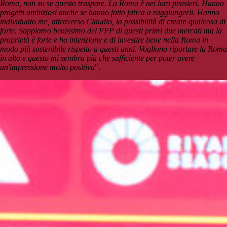
Roma, non so se questo traspare. La Roma è nei loro pensieri. Hanno
progetti ambiziosi anche se hanno fatto fatica a raggiungerli. Hanno
individuato me, attraverso Claudio, la possibilità di creare qualcosa di
forte. Sappiamo benissimo del FFP di questi primi due mercati ma la
proprietà è forte e ha intenzione e di investire bene nella Roma in
modo più sostenibile rispetto a questi anni. Vogliono riportare la Roma
in alto e questo mi sembra più che sufficiente per poter avere
un'impressione molto positiva
".