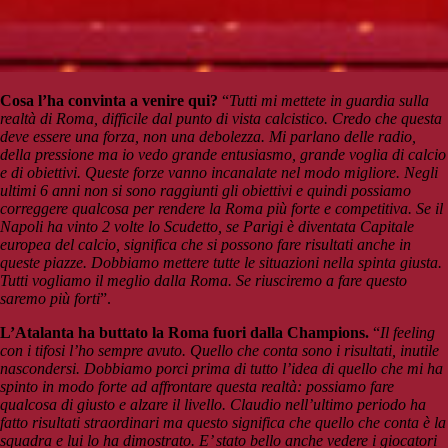
Cosa l’ha convinta a venire qui?
“
Tutti mi mettete in guardia sulla
realtà di Roma, difficile dal punto di vista calcistico. Credo che questa
deve essere una forza, non una debolezza. Mi parlano delle radio,
della pressione ma io vedo grande entusiasmo, grande voglia di calcio
e di obiettivi. Queste forze vanno incanalate nel modo migliore. Negli
ultimi 6 anni non si sono raggiunti gli obiettivi e quindi possiamo
correggere qualcosa per rendere la Roma più forte e competitiva. Se il
Napoli ha vinto 2 volte lo Scudetto, se Parigi è diventata Capitale
europea del calcio, significa che si possono fare risultati anche in
queste piazze. Dobbiamo mettere tutte le situazioni nella spinta giusta.
Tutti vogliamo il meglio dalla Roma. Se riusciremo a fare questo
saremo più forti
”.
L’Atalanta ha buttato la Roma fuori dalla Champions.
“
Il feeling
con i tifosi l’ho sempre avuto. Quello che conta sono i risultati, inutile
nascondersi. Dobbiamo porci prima di tutto l’idea di quello che mi ha
spinto in modo forte ad affrontare questa realtà: possiamo fare
qualcosa di giusto e alzare il livello. Claudio nell’ultimo periodo ha
fatto risultati straordinari ma questo significa che quello che conta è la
squadra e lui lo ha dimostrato. E’ stato bello anche vedere i giocatori