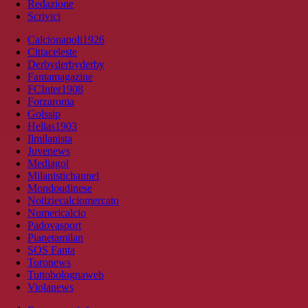
Redazione
Scrivici
Calcionapoli1926
Cittaceleste
Derbyderbyderby
Fantamagazine
FCInter1908
Forzaroma
Golssip
Hellas1903
Ilmilanista
Juvenews
Mediagol
Milanistichannel
Mondoudinese
Notiziecalciomercato
Numericalcio
Padovasport
Pianetamilan
SOS Fanta
Toronews
Tuttobolognaweb
Violanews