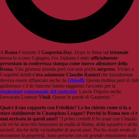
A
Roma
è iniziato il
Gasperini-Day
. Dopo la firma sul
triennale
messa lo scorso 6 giugno, l'ex Atalanta è stato
ufficialmente
presentato in conferenza stampa come nuovo allenatore della
Roma
. Una giornata iniziata però con non poche
sorprese
. Vicino a
Gasperini infatti
c'era solamente Claudio Ranieri
che inizialmente
doveva essere affiancato anche da
Ghisolfi
. Questa mattina però il club
giallorosso e il ds francese hanno raggiunto l'accordo per la
risoluzione consensuale del contratto
. Lascia Trigoria anche
l'avvocato Lorenzo
Vitali
. Queste le parole di Gasperini: "
Qual è il suo rapporto con Friedkin? Le ha chiesto come si fa a
stare stabilmente in Champions League? Perché la Roma non ci è
mai arrivata in questi anni?
"
I primi contatti li ho avuti con Claudio
che mi ha descritto benissimo la realtà di Roma, della squadra e della
società. Anche delle vicissitudini di questi anni. Poi ho avuto modo di
incontrare la proprietà. Sono persone con un grande entusiasmo sulla