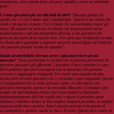
entusiasmo, devi entrare forte che però significa creare un ambiente
forte
”.
Ci sono giocatori più sacrificabili di altri?
“
Bisogna partire da
quello che c’è che è tanto visti i risultati fatti. Questo è un valore che
esiste e da questo si parte. Poi è chiaro che non possiamo essere gli
stessi. Mi aspetto un mercato in entrata che possa portare ad un
miglioramento e ad una prospettiva diversa, a dei giocatori che
possono far parte di un nucleo vero. Non sarà una rivoluzione in tutto.
La Roma deve guardare a aspirare ad avere nuove figure ed elementi
che possano portare in alto la squadra
”.
Quali caratteristiche devono avere i giocatori ricercati sul
mercato?
“
Sono pochissime le società che si possono permettere di
prendere giocatori già affermati. I giocatori li devi costruire in casa.
Devi prendere giocatori emergenti con la speranza che possano
crescere e raggiungere traguardi. Per essere una squadra di alto
livello però servono giocatori che ci arrivano a quei traguardi. Questo
è il programma che si vuole arrivare a fare. A volte anche con
giocatori emergenti, questa è la necessità. Mancini e Cristante sono
andati via dall’Atalanta presto e poi sono andati in Nazionale.
Indipendentemente dall’età voglio che i ragazzi il prossimo anno
abbiano l’obiettivo di fare la loro miglior stagione possibile, la miglior
stagione della loro carriera. Non è ancora arrivato il momento di
accontentarsi e gestirsi, anche se hai a 30 anni. Questo deve essere lo