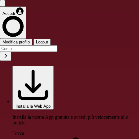
Accedi
Modifica profilo
Logout
Installa la Web App
Installa la nostra App gratuita e accedi più velocemente alle
notizie
Tocca