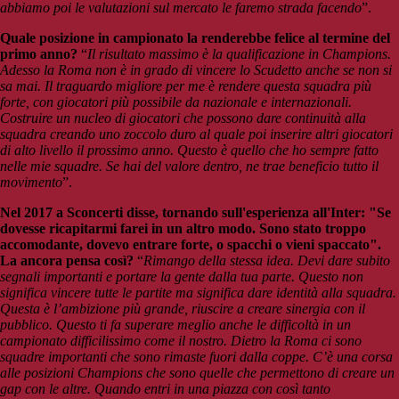
abbiamo poi le valutazioni sul mercato le faremo strada facendo
”.
Quale posizione in campionato la renderebbe felice al termine del
primo anno?
“
Il risultato massimo è la qualificazione in Champions.
Adesso la Roma non è in grado di vincere lo Scudetto anche se non si
sa mai. Il traguardo migliore per me è rendere questa squadra più
forte, con giocatori più possibile da nazionale e internazionali.
Costruire un nucleo di giocatori che possono dare continuità alla
squadra creando uno zoccolo duro al quale poi inserire altri giocatori
di alto livello il prossimo anno. Questo è quello che ho sempre fatto
nelle mie squadre. Se hai del valore dentro, ne trae beneficio tutto il
movimento
”.
Nel 2017 a Sconcerti disse, tornando sull'esperienza all'Inter: "Se
dovesse ricapitarmi farei in un altro modo. Sono stato troppo
accomodante, dovevo entrare forte, o spacchi o vieni spaccato".
La ancora pensa così?
“
Rimango della stessa idea. Devi dare subito
segnali importanti e portare la gente dalla tua parte. Questo non
significa vincere tutte le partite ma significa dare identità alla squadra.
Questa è l’ambizione più grande, riuscire a creare sinergia con il
pubblico. Questo ti fa superare meglio anche le difficoltà in un
campionato difficilissimo come il nostro. Dietro la Roma ci sono
squadre importanti che sono rimaste fuori dalla coppe. C’è una corsa
alle posizioni Champions che sono quelle che permettono di creare un
gap con le altre. Quando entri in una piazza con così tanto