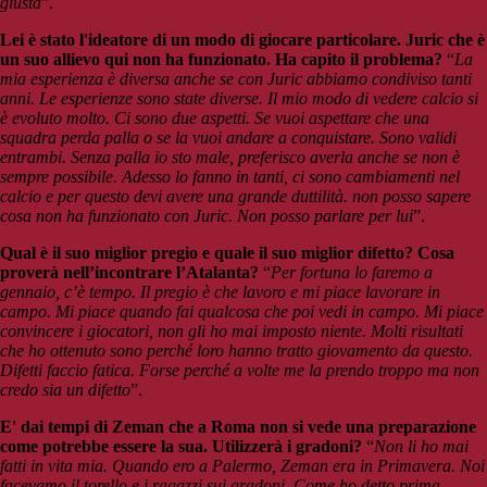
giusta
”.
Lei è stato l'ideatore di un modo di giocare particolare. Juric che è
un suo allievo qui non ha funzionato. Ha capito il problema?
“
La
mia esperienza è diversa anche se con Juric abbiamo condiviso tanti
anni. Le esperienze sono state diverse. Il mio modo di vedere calcio si
è evoluto molto. Ci sono due aspetti. Se vuoi aspettare che una
squadra perda palla o se la vuoi andare a conquistare. Sono validi
entrambi. Senza palla io sto male, preferisco averla anche se non è
sempre possibile. Adesso lo fanno in tanti, ci sono cambiamenti nel
calcio e per questo devi avere una grande duttilità. non posso sapere
cosa non ha funzionato con Juric. Non posso parlare per lui
”.
Qual è il suo miglior pregio e quale il suo miglior difetto? Cosa
proverà nell’incontrare l’Atalanta?
“
Per fortuna lo faremo a
gennaio, c’è tempo. Il pregio è che lavoro e mi piace lavorare in
campo. Mi piace quando fai qualcosa che poi vedi in campo. Mi piace
convincere i giocatori, non gli ho mai imposto niente. Molti risultati
che ho ottenuto sono perché loro hanno tratto giovamento da questo.
Difetti faccio fatica. Forse perché a volte me la prendo troppo ma non
credo sia un difetto
”.
E' dai tempi di Zeman che a Roma non si vede una preparazione
come potrebbe essere la sua. Utilizzerà i gradoni?
“
Non li ho mai
fatti in vita mia. Quando ero a Palermo, Zeman era in Primavera. Noi
facevamo il torello e i ragazzi sui gradoni. Come ho detto prima,