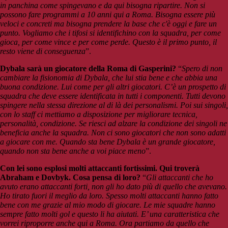
in panchina come spingevano e da qui bisogna ripartire. Non si
possono fare programmi a 10 anni qui a Roma. Bisogna essere più
veloci e concreti ma bisogna prendere la base che c'è oggi e fare un
punto. Vogliamo che i tifosi si identifichino con la squadra, per come
gioca, per come vince e per come perde. Questo è il primo punto, il
resto viene di conseguenza
”.
Dybala sarà un giocatore della Roma di Gasperini?
“
Spero di non
cambiare la fisionomia di Dybala, che lui stia bene e che abbia una
buona condizione. Lui come per gli altri giocatori. C’è un prospetto di
squadra che deve essere identificata in tutti i componenti. Tutti devono
spingere nella stessa direzione al di là dei personalismi. Poi sui singoli,
con lo staff ci mettiamo a disposizione per migliorare tecnica,
personalità, condizione. Se riesci ad alzare la condizione dei singoli ne
beneficia anche la squadra. Non ci sono giocatori che non sono adatti
a giocare con me. Quando sta bene Dybala è un grande giocatore,
quando non sta bene anche a voi piace meno
”.
Con lei sono esplosi molti attaccanti fortissimi. Qui troverà
Abraham e Dovbyk. Cosa pensa di loro?
“
Gli attaccanti che ho
avuto erano attaccanti forti, non gli ho dato più di quello che avevano.
Ho tirato fuori il meglio da loro. Spesso molti attaccanti hanno fatto
bene con me grazie al mio modo di giocare. Le mie squadre hanno
sempre fatto molti gol e questo li ha aiutati. E’ una caratteristica che
vorrei riproporre anche qui a Roma. Ora partiamo da quello che