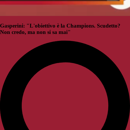
Gasperini: "L'obiettivo è la Champions. Scudetto?
Non credo, ma non si sa mai"