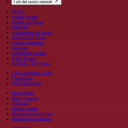
I siti del nostro network
NEWS
Ultime Notizie
Pagelle AS Roma
Editoriali
Allenamenti AS Roma
Infortuni AS Roma
Gossip e curiosità
Interviste
Conferenze stampa
Radio Pensieri
AsRoma 1927 Futsal
CALCIOMERCATO
Ultimissime
Ufficializzazioni
SQUADRA
Prima Squadra
Allenatori
Vecchie glorie
Organigramma tecnico
Struttura organizzativa