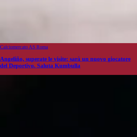
Calciomercato AS Roma
Angeliño, superate le visite: sarà un nuovo giocatore
del Deportivo. Saluta Kumbulla