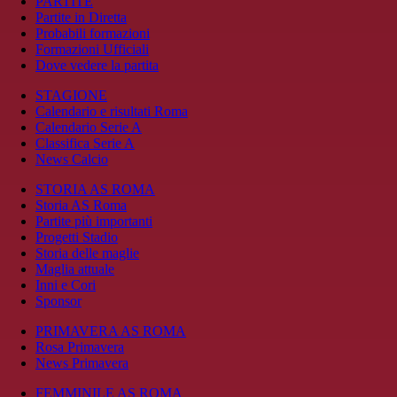
PARTITE
Partite in Diretta
Probabili formazioni
Formazioni Ufficiali
Dove vedere la partita
STAGIONE
Calendario e risultati Roma
Calendario Serie A
Classifica Serie A
News Calcio
STORIA AS ROMA
Storia AS Roma
Partite più importanti
Progetti Stadio
Storia delle maglie
Maglia attuale
Inni e Cori
Sponsor
PRIMAVERA AS ROMA
Rosa Primavera
News Primavera
FEMMINILE AS ROMA