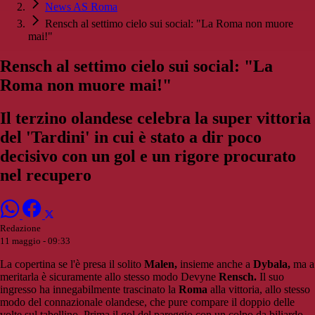
News AS Roma
Rensch al settimo cielo sui social: "La Roma non muore
mai!"
Rensch al settimo cielo sui social: "La
Roma non muore mai!"
Il terzino olandese celebra la super vittoria
del 'Tardini' in cui è stato a dir poco
decisivo con un gol e un rigore procurato
nel recupero
Redazione
11 maggio - 09:33
La copertina se l'è presa il solito
Malen,
insieme anche a
Dybala,
ma a
meritarla è sicuramente allo stesso modo Devyne
Rensch.
Il suo
ingresso ha innegabilmente trascinato la
Roma
alla vittoria, allo stesso
modo del connazionale olandese, che pure compare il doppio delle
volte sul tabellino. Prima il gol del pareggio con un colpo da biliardo,