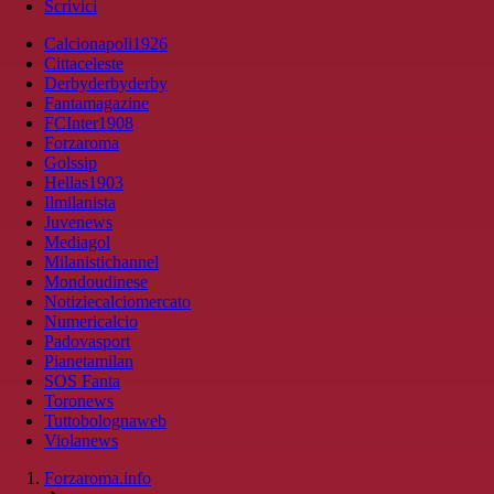
Scrivici
Calcionapoli1926
Cittaceleste
Derbyderbyderby
Fantamagazine
FCInter1908
Forzaroma
Golssip
Hellas1903
Ilmilanista
Juvenews
Mediagol
Milanistichannel
Mondoudinese
Notiziecalciomercato
Numericalcio
Padovasport
Pianetamilan
SOS Fanta
Toronews
Tuttobolognaweb
Violanews
Forzaroma.info