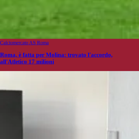
Calciomercato AS Roma
Roma, è fatta per Molina: trovato l'accordo,
all'Atletico 17 milioni