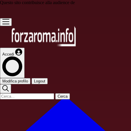
Questo sito contribuisce alla audience de
Accedi
Modifica profilo
Logout
Cerca