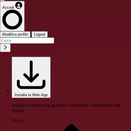
Accedi
Modifica profilo
Logout
Installa la Web App
Installa la nostra App gratuita e accedi più velocemente alle
notizie
Tocca