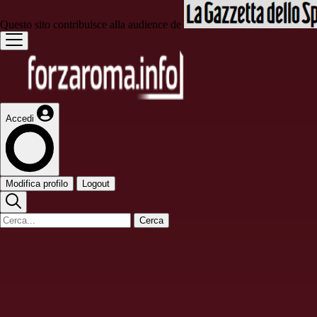
Questo sito contribuisce alla audience de
Accedi
Modifica profilo
Logout
Cerca