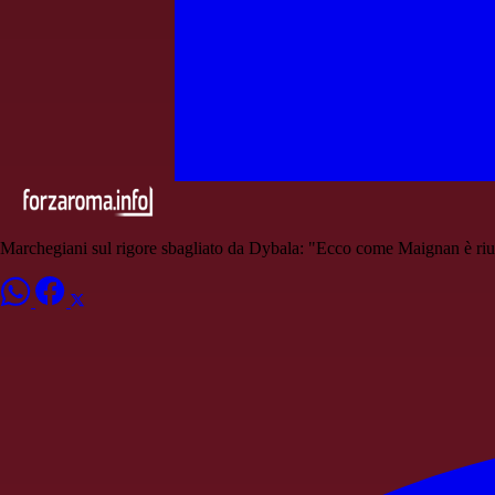
Marchegiani sul rigore sbagliato da Dybala: "Ecco come Maignan è rius