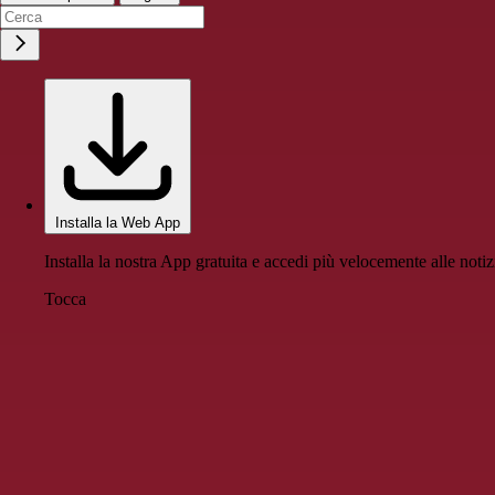
Installa la Web App
Installa la nostra App gratuita e accedi più velocemente alle notiz
Tocca