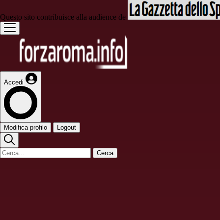
Questo sito contribuisce alla audience de
Accedi
Modifica profilo
Logout
Cerca