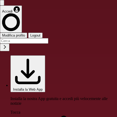
Accedi
Modifica profilo
Logout
Installa la Web App
Installa la nostra App gratuita e accedi più velocemente alle
notizie
Tocca