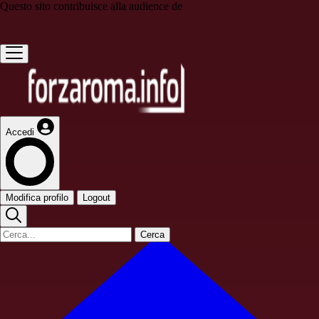
Questo sito contribuisce alla audience de
Accedi
Modifica profilo
Logout
Cerca