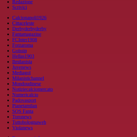
Redazione
Scrivici
Calcionapoli1926
Cittaceleste
Derbyderbyderby
Fantamagazine
FCInter1908
Forzaroma
Golssip
Hellas1903
Ilmilanista
Juvenews
Mediagol
Milanistichannel
Mondoudinese
Notiziecalciomercato
Numericalcio
Padovasport
Pianetamilan
SOS Fanta
Toronews
Tuttobolognaweb
Violanews