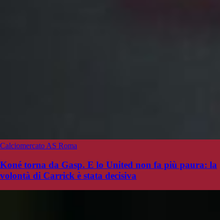
Calciomercato AS Roma
Koné torna da Gasp. E lo United non fa più paura: la
volontà di Carrick è stata decisiva