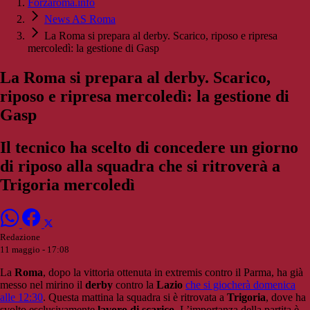
Forzaroma.info
News AS Roma
La Roma si prepara al derby. Scarico, riposo e ripresa
mercoledì: la gestione di Gasp
La Roma si prepara al derby. Scarico,
riposo e ripresa mercoledì: la gestione di
Gasp
Il tecnico ha scelto di concedere un giorno
di riposo alla squadra che si ritroverà a
Trigoria mercoledì
Redazione
11 maggio - 17:08
La
Roma
, dopo la vittoria ottenuta in extremis contro il Parma, ha già
messo nel mirino il
derby
contro la
Lazio
che si giocherà domenica
alle 12:30
. Questa mattina la squadra si è ritrovata a
Trigoria
, dove ha
svolto esclusivamente
lavoro di scarico
. L’importanza della partita è