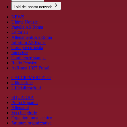
I siti del nostro network
NEWS
Ultime Notizie
Pagelle AS Roma
Editoriali
Allenamenti AS Roma
Infortuni AS Roma
Gossip e curiosità
Interviste
Conferenze stampa
Radio Pensieri
AsRoma 1927 Futsal
CALCIOMERCATO
Ultimissime
Ufficializzazioni
SQUADRA
Prima Squadra
Allenatori
Vecchie glorie
Organigramma tecnico
Struttura organizzativa