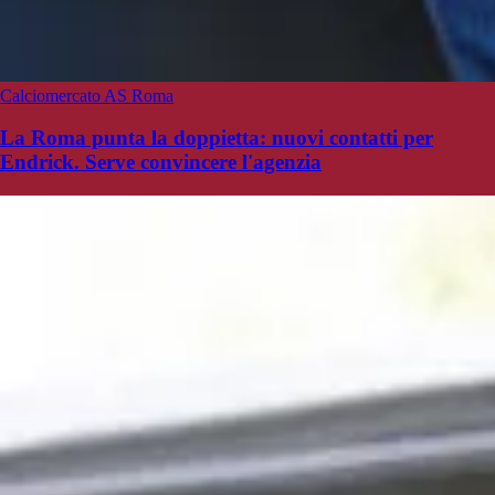
Calciomercato AS Roma
La Roma punta la doppietta: nuovi contatti per
Endrick. Serve convincere l'agenzia