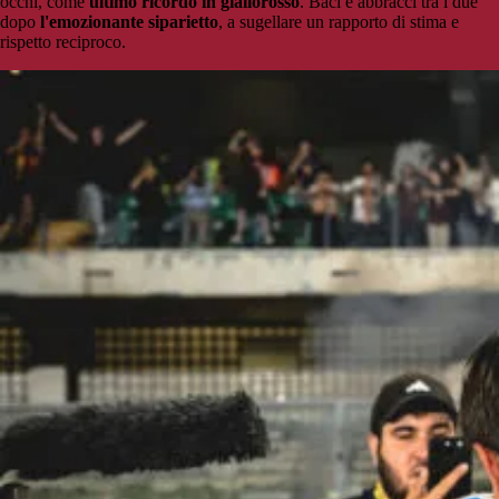
occhi, come
ultimo ricordo in giallorosso
. Baci e abbracci tra i due
dopo
l'emozionante siparietto
, a sugellare un rapporto di stima e
rispetto reciproco.