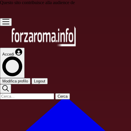
Questo sito contribuisce alla audience de
Accedi
Modifica profilo
Logout
Cerca