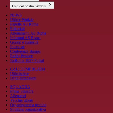
I siti del nostro network
NEWS
Ultime Notizie
Pagelle AS Roma
Editoriali
Allenamenti AS Roma
Infortuni AS Roma
Gossip e curiosità
Interviste
Conferenze stampa
Radio Pensieri
AsRoma 1927 Futsal
CALCIOMERCATO
Ultimissime
Ufficializzazioni
SQUADRA
Prima Squadra
Allenatori
Vecchie glorie
Organigramma tecnico
Struttura organizzativa