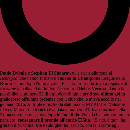
Paulo Dybala
e
Stephan El Shaarawy
, le star giallorosse al
Bentegodi
che hanno firmato il
ritorno in Champions
League della
Roma
7 anni dopo l'ultima volta. E' stato proprio la
Joya
a regalare al
Faraone
la palla del definitivo 2-0 contro l'
Hellas Verona
, dando la
possibilità al numero 92 di esplodere di gioia per il suo
ultimo gol in
giallorosso
all'ultima presenza con il club che lo aveva accolto nel
gennaio 2016. Al triplice fischio la statuina del MVP (Most Valuable
Player, Man of the Match) è andata al numero 21,
trascinatore
della
Roma con due assist, ma dopo le foto di rito Dybala ha avuto un unico
pensiero:
consegnare il premio all'amico ElSha
. “
E' tuo, è tuo
”, ha
gridato il
Faraone
. Ma Paulo gliel’ha lasciato, con le lacrime agli