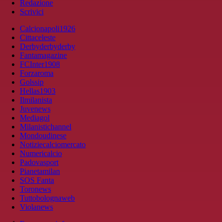
Redazione
Scrivici
Calcionapoli1926
Cittaceleste
Derbyderbyderby
Fantamagazine
FCInter1908
Forzaroma
Golssip
Hellas1903
Ilmilanista
Juvenews
Mediagol
Milanistichannel
Mondoudinese
Notiziecalciomercato
Numericalcio
Padovasport
Pianetamilan
SOS Fanta
Toronews
Tuttobolognaweb
Violanews