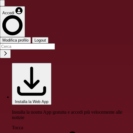
Accedi
Modifica profilo
Logout
Installa la Web App
Installa la nostra App gratuita e accedi più velocemente alle
notizie
Tocca