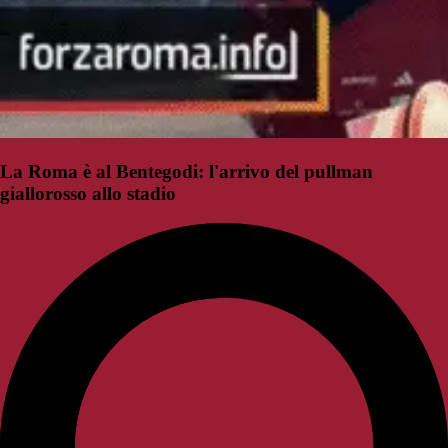
La Roma è al Bentegodi: l'arrivo del pullman
giallorosso allo stadio