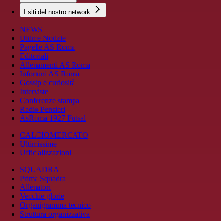
I siti del nostro network
NEWS
Ultime Notizie
Pagelle AS Roma
Editoriali
Allenamenti AS Roma
Infortuni AS Roma
Gossip e curiosità
Interviste
Conferenze stampa
Radio Pensieri
AsRoma 1927 Futsal
CALCIOMERCATO
Ultimissime
Ufficializzazioni
SQUADRA
Prima Squadra
Allenatori
Vecchie glorie
Organigramma tecnico
Struttura organizzativa