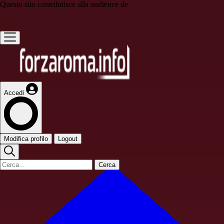
Questo sito contribuisce alla audience de
Accedi
Modifica profilo
Logout
Cerca