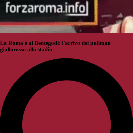
La Roma è al Bentegodi: l'arrivo del pullman
giallorosso allo stadio