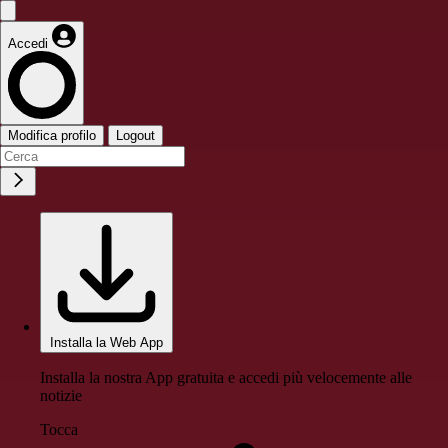
Accedi
Modifica profilo
Logout
Installa la Web App
Installa la nostra App gratuita e accedi più velocemente alle
notizie
Tocca