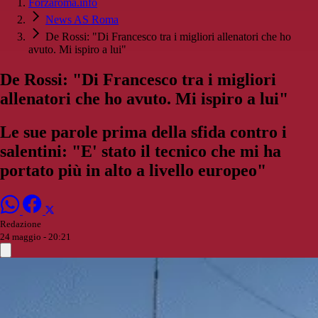
Forzaroma.info
News AS Roma
De Rossi: "Di Francesco tra i migliori allenatori che ho
avuto. Mi ispiro a lui"
De Rossi: "Di Francesco tra i migliori
allenatori che ho avuto. Mi ispiro a lui"
Le sue parole prima della sfida contro i
salentini: "E' stato il tecnico che mi ha
portato più in alto a livello europeo"
Redazione
24 maggio - 20:21