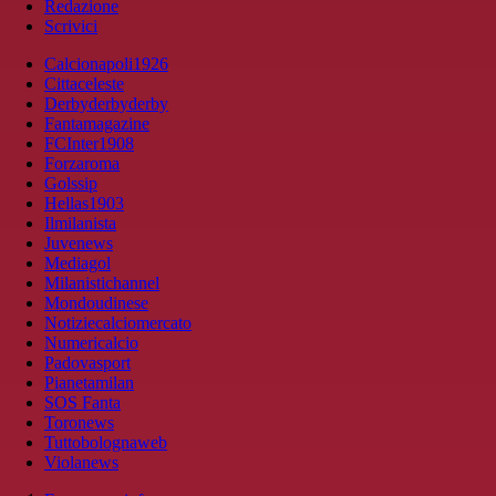
Redazione
Scrivici
Calcionapoli1926
Cittaceleste
Derbyderbyderby
Fantamagazine
FCInter1908
Forzaroma
Golssip
Hellas1903
Ilmilanista
Juvenews
Mediagol
Milanistichannel
Mondoudinese
Notiziecalciomercato
Numericalcio
Padovasport
Pianetamilan
SOS Fanta
Toronews
Tuttobolognaweb
Violanews