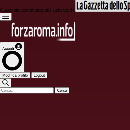
Questo sito contribuisce alla audience de
Accedi
Modifica profilo
Logout
Cerca