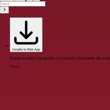
Installa la Web App
Installa la nostra App gratuita e accedi più velocemente alle notiz
Tocca