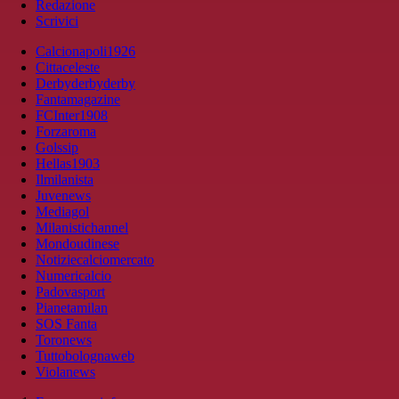
Redazione
Scrivici
Calcionapoli1926
Cittaceleste
Derbyderbyderby
Fantamagazine
FCInter1908
Forzaroma
Golssip
Hellas1903
Ilmilanista
Juvenews
Mediagol
Milanistichannel
Mondoudinese
Notiziecalciomercato
Numericalcio
Padovasport
Pianetamilan
SOS Fanta
Toronews
Tuttobolognaweb
Violanews