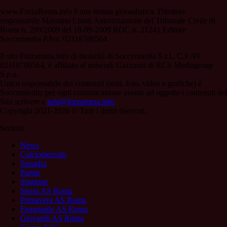
www.ForzaRoma.info è una testata giornalistica. Direttore
responsabile Massimo Limiti Autorizzazione del Tribunale Civile di
Roma n. 299/2009 del 18-09-2009 ROC n. 21241 Editore
Soccermedia P.Iva: 02118780564
Il sito Forzaroma.info di titolarità di Soccermedia S.r.l., C.F./PI
02118780564, è affiliato al network Gazzanet di RCS Mediagroup
S.p.a..
Unico responsabile dei contenuti (testi, foto, video e grafiche) è
Soccermedia; per ogni comunicazione avente ad oggetto i contenuti del
Sito scrivere a
info@forzaroma.info
Copyright 2021-2026 © Tutti i diritti riservati.
Sezioni
News
Calciomercato
Squadra
Partite
Stagione
Storia AS Roma
Primavera AS Roma
Femminile AS Roma
Giovanili AS Roma