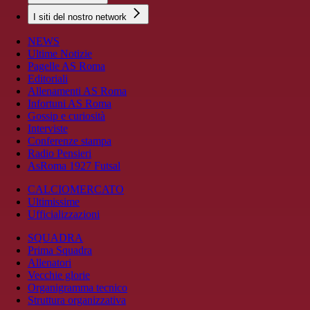
I siti del nostro network
NEWS
Ultime Notizie
Pagelle AS Roma
Editoriali
Allenamenti AS Roma
Infortuni AS Roma
Gossip e curiosità
Interviste
Conferenze stampa
Radio Pensieri
AsRoma 1927 Futsal
CALCIOMERCATO
Ultimissime
Ufficializzazioni
SQUADRA
Prima Squadra
Allenatori
Vecchie glorie
Organigramma tecnico
Struttura organizzativa