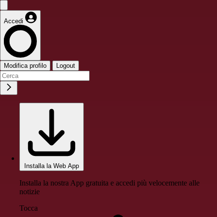
Accedi
Modifica profilo
Logout
Installa la Web App
Installa la nostra App gratuita e accedi più velocemente alle
notizie
Tocca