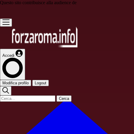
Questo sito contribuisce alla audience de
Accedi
Modifica profilo
Logout
Cerca