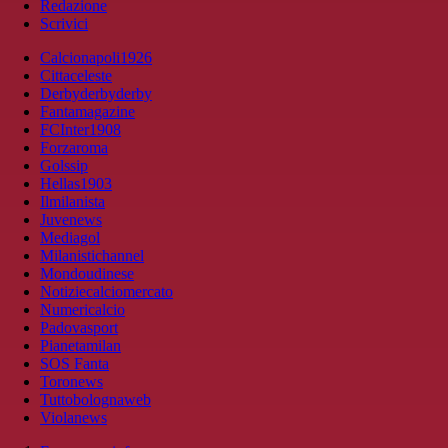
Redazione
Scrivici
Calcionapoli1926
Cittaceleste
Derbyderbyderby
Fantamagazine
FCInter1908
Forzaroma
Golssip
Hellas1903
Ilmilanista
Juvenews
Mediagol
Milanistichannel
Mondoudinese
Notiziecalciomercato
Numericalcio
Padovasport
Pianetamilan
SOS Fanta
Toronews
Tuttobolognaweb
Violanews