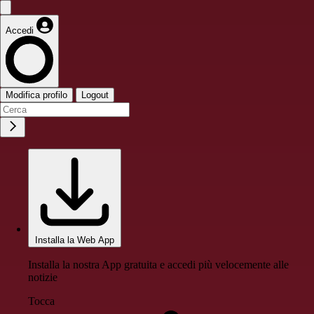
Accedi
Modifica profilo
Logout
Installa la Web App
Installa la nostra App gratuita e accedi più velocemente alle
notizie
Tocca