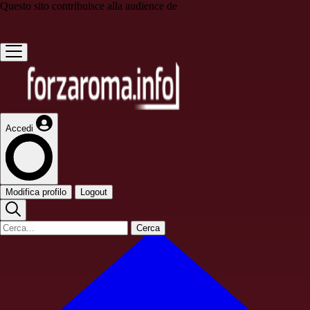
Questo sito contribuisce alla audience de
Accedi
Modifica profilo
Logout
Cerca