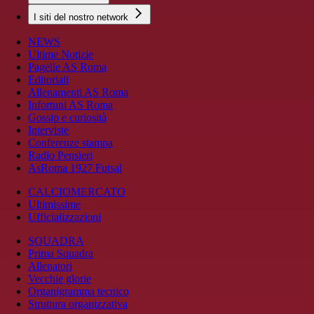
I siti del nostro network
NEWS
Ultime Notizie
Pagelle AS Roma
Editoriali
Allenamenti AS Roma
Infortuni AS Roma
Gossip e curiosità
Interviste
Conferenze stampa
Radio Pensieri
AsRoma 1927 Futsal
CALCIOMERCATO
Ultimissime
Ufficializzazioni
SQUADRA
Prima Squadra
Allenatori
Vecchie glorie
Organigramma tecnico
Struttura organizzativa