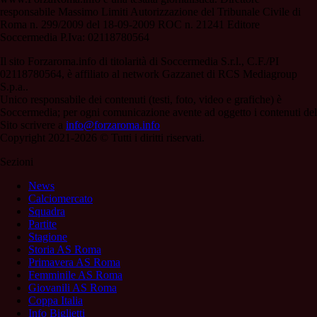
responsabile Massimo Limiti Autorizzazione del Tribunale Civile di
Roma n. 299/2009 del 18-09-2009 ROC n. 21241 Editore
Soccermedia P.Iva: 02118780564
Il sito Forzaroma.info di titolarità di Soccermedia S.r.l., C.F./PI
02118780564, è affiliato al network Gazzanet di RCS Mediagroup
S.p.a..
Unico responsabile dei contenuti (testi, foto, video e grafiche) è
Soccermedia; per ogni comunicazione avente ad oggetto i contenuti del
Sito scrivere a
info@forzaroma.info
Copyright 2021-2026 © Tutti i diritti riservati.
Sezioni
News
Calciomercato
Squadra
Partite
Stagione
Storia AS Roma
Primavera AS Roma
Femminile AS Roma
Giovanili AS Roma
Coppa Italia
Info Biglietti