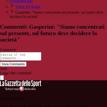
Forzaroma.info
Video AS Roma
Gasperini: "Siamo concentrati sul presente, sul futuro deve
decidere la società"
Commenti: Gasperini: "Siamo concentrati
sul presente, sul futuro deve decidere la
società"
Commenti
Invia Commento
Tutti
Leggi altri commenti
Forzaroma.info
www.ForzaRoma.info è una testata giornalistica. Direttore