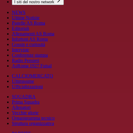
I siti del nostro network
NEWS
Ultime Notizie
Pagelle AS Roma
Editoriali
Allenamenti AS Roma
Infortuni AS Roma
Gossip e curiosità
Interviste
Conferenze stampa
Radio Pensieri
AsRoma 1927 Futsal
CALCIOMERCATO
Ultimissime
Ufficializzazioni
SQUADRA
Prima Squadra
Allenatori
Vecchie glorie
Organigramma tecnico
Struttura organizzativa