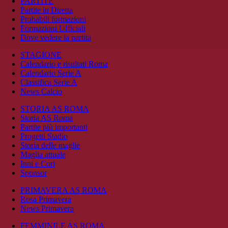
PARTITE
Partite in Diretta
Probabili formazioni
Formazioni Ufficiali
Dove vedere la partita
STAGIONE
Calendario e risultati Roma
Calendario Serie A
Classifica Serie A
News Calcio
STORIA AS ROMA
Storia AS Roma
Partite più importanti
Progetti Stadio
Storia delle maglie
Maglia attuale
Inni e Cori
Sponsor
PRIMAVERA AS ROMA
Rosa Primavera
News Primavera
FEMMINILE AS ROMA