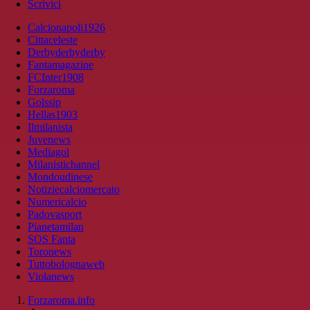
Scrivici
Calcionapoli1926
Cittaceleste
Derbyderbyderby
Fantamagazine
FCInter1908
Forzaroma
Golssip
Hellas1903
Ilmilanista
Juvenews
Mediagol
Milanistichannel
Mondoudinese
Notiziecalciomercato
Numericalcio
Padovasport
Pianetamilan
SOS Fanta
Toronews
Tuttobolognaweb
Violanews
Forzaroma.info