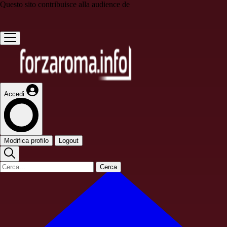
Questo sito contribuisce alla audience de
Accedi
Modifica profilo
Logout
Cerca