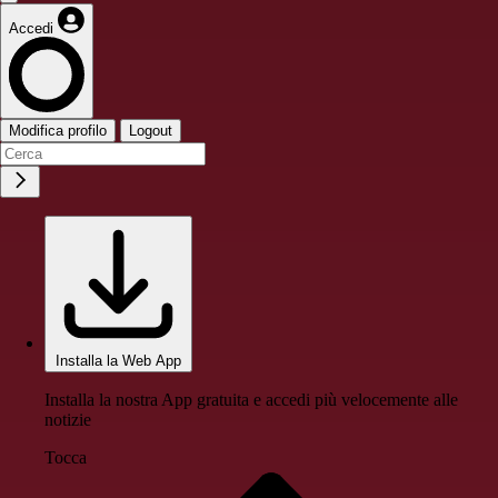
Accedi
Modifica profilo
Logout
Installa la Web App
Installa la nostra App gratuita e accedi più velocemente alle
notizie
Tocca