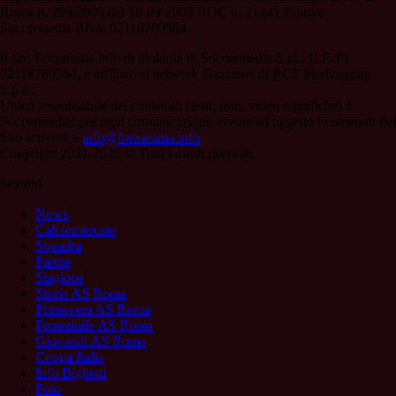
Roma n. 299/2009 del 18-09-2009 ROC n. 21241 Editore
Soccermedia P.Iva: 02118780564
Il sito Forzaroma.info di titolarità di Soccermedia S.r.l., C.F./PI
02118780564, è affiliato al network Gazzanet di RCS Mediagroup
S.p.a..
Unico responsabile dei contenuti (testi, foto, video e grafiche) è
Soccermedia; per ogni comunicazione avente ad oggetto i contenuti del
Sito scrivere a
info@forzaroma.info
Copyright 2021-2026 © Tutti i diritti riservati.
Sezioni
News
Calciomercato
Squadra
Partite
Stagione
Storia AS Roma
Primavera AS Roma
Femminile AS Roma
Giovanili AS Roma
Coppa Italia
Info Biglietti
Foto