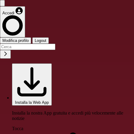
Accedi
Modifica profilo
Logout
Installa la Web App
Installa la nostra App gratuita e accedi più velocemente alle
notizie
Tocca