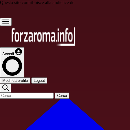
Questo sito contribuisce alla audience de
Accedi
Modifica profilo
Logout
Cerca