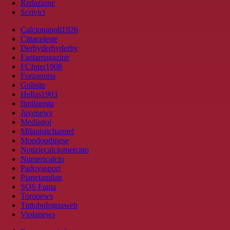
Redazione
Scrivici
Calcionapoli1926
Cittaceleste
Derbyderbyderby
Fantamagazine
FCInter1908
Forzaroma
Golssip
Hellas1903
Ilmilanista
Juvenews
Mediagol
Milanistichannel
Mondoudinese
Notiziecalciomercato
Numericalcio
Padovasport
Pianetamilan
SOS Fanta
Toronews
Tuttobolognaweb
Violanews