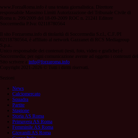
www.ForzaRoma.info è una testata giornalistica. Direttore
responsabile Massimo Limiti Autorizzazione del Tribunale Civile di
Roma n. 299/2009 del 18-09-2009 ROC n. 21241 Editore
Soccermedia P.Iva: 02118780564
Il sito Forzaroma.info di titolarità di Soccermedia S.r.l., C.F./PI
02118780564, è affiliato al network Gazzanet di RCS Mediagroup
S.p.a..
Unico responsabile dei contenuti (testi, foto, video e grafiche) è
Soccermedia; per ogni comunicazione avente ad oggetto i contenuti del
Sito scrivere a
info@forzaroma.info
Copyright 2021-2026 © Tutti i diritti riservati.
Sezioni
News
Calciomercato
Squadra
Partite
Stagione
Storia AS Roma
Primavera AS Roma
Femminile AS Roma
Giovanili AS Roma