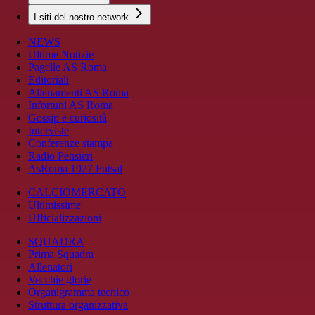
I siti del nostro network
NEWS
Ultime Notizie
Pagelle AS Roma
Editoriali
Allenamenti AS Roma
Infortuni AS Roma
Gossip e curiosità
Interviste
Conferenze stampa
Radio Pensieri
AsRoma 1927 Futsal
CALCIOMERCATO
Ultimissime
Ufficializzazioni
SQUADRA
Prima Squadra
Allenatori
Vecchie glorie
Organigramma tecnico
Struttura organizzativa