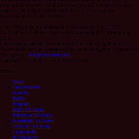
responsabile Massimo Limiti Autorizzazione del Tribunale Civile di
Roma n. 299/2009 del 18-09-2009 ROC n. 21241 Editore
Soccermedia P.Iva: 02118780564
Il sito Forzaroma.info di titolarità di Soccermedia S.r.l., C.F./PI
02118780564, è affiliato al network Gazzanet di RCS Mediagroup
S.p.a..
Unico responsabile dei contenuti (testi, foto, video e grafiche) è
Soccermedia; per ogni comunicazione avente ad oggetto i contenuti del
Sito scrivere a
info@forzaroma.info
Copyright 2021-2026 © Tutti i diritti riservati.
Sezioni
News
Calciomercato
Squadra
Partite
Stagione
Storia AS Roma
Primavera AS Roma
Femminile AS Roma
Giovanili AS Roma
Coppa Italia
Info Biglietti