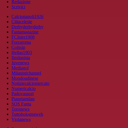
Redazione
Scrivici
Calcionapoli1926
Cittaceleste
Derbyderbyderby
Fantamagazine
FCInter1908
Forzaroma
Golssip
Hellas1903
Ilmilanista
Juvenews
Mediagol
Milanistichannel
Mondoudinese
Notiziecalciomercato
Numericalcio
Padovasport
Pianetamilan
SOS Fanta
Toronews
Tuttobolognaweb
Violanews