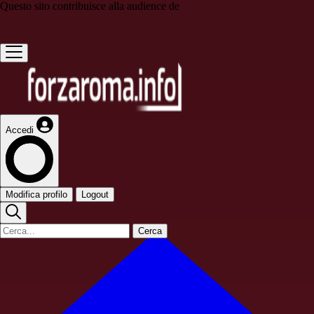
Questo sito contribuisce alla audience de
Accedi
Modifica profilo
Logout
Cerca