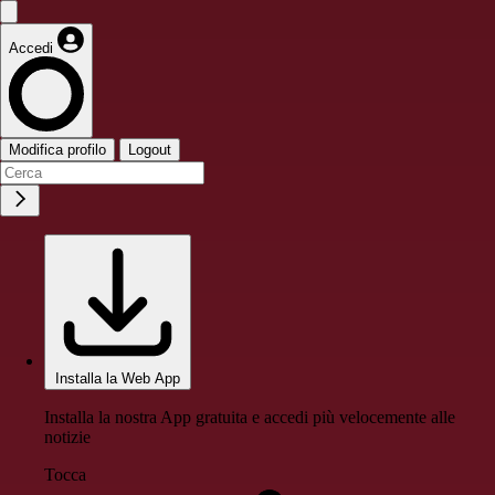
Accedi
Modifica profilo
Logout
Installa la Web App
Installa la nostra App gratuita e accedi più velocemente alle
notizie
Tocca