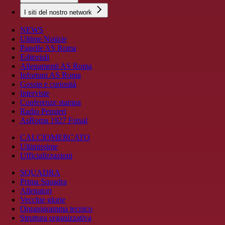
I siti del nostro network
NEWS
Ultime Notizie
Pagelle AS Roma
Editoriali
Allenamenti AS Roma
Infortuni AS Roma
Gossip e curiosità
Interviste
Conferenze stampa
Radio Pensieri
AsRoma 1927 Futsal
CALCIOMERCATO
Ultimissime
Ufficializzazioni
SQUADRA
Prima Squadra
Allenatori
Vecchie glorie
Organigramma tecnico
Struttura organizzativa