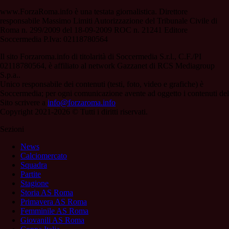
www.ForzaRoma.info è una testata giornalistica. Direttore
responsabile Massimo Limiti Autorizzazione del Tribunale Civile di
Roma n. 299/2009 del 18-09-2009 ROC n. 21241 Editore
Soccermedia P.Iva: 02118780564
Il sito Forzaroma.info di titolarità di Soccermedia S.r.l., C.F./PI
02118780564, è affiliato al network Gazzanet di RCS Mediagroup
S.p.a..
Unico responsabile dei contenuti (testi, foto, video e grafiche) è
Soccermedia; per ogni comunicazione avente ad oggetto i contenuti del
Sito scrivere a
info@forzaroma.info
Copyright 2021-2026 © Tutti i diritti riservati.
Sezioni
News
Calciomercato
Squadra
Partite
Stagione
Storia AS Roma
Primavera AS Roma
Femminile AS Roma
Giovanili AS Roma