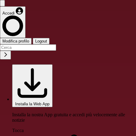
Accedi
Modifica profilo
Logout
Installa la Web App
Installa la nostra App gratuita e accedi più velocemente alle
notizie
Tocca