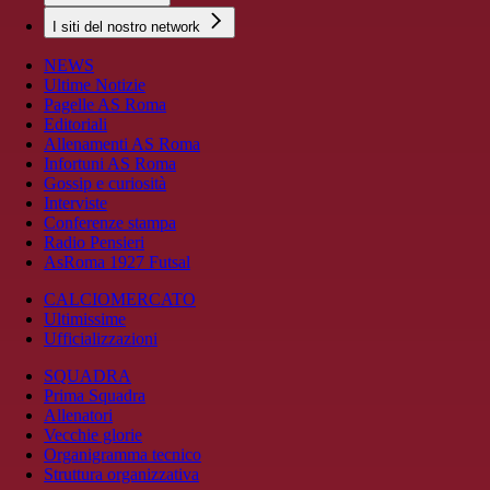
I siti del nostro network
NEWS
Ultime Notizie
Pagelle AS Roma
Editoriali
Allenamenti AS Roma
Infortuni AS Roma
Gossip e curiosità
Interviste
Conferenze stampa
Radio Pensieri
AsRoma 1927 Futsal
CALCIOMERCATO
Ultimissime
Ufficializzazioni
SQUADRA
Prima Squadra
Allenatori
Vecchie glorie
Organigramma tecnico
Struttura organizzativa