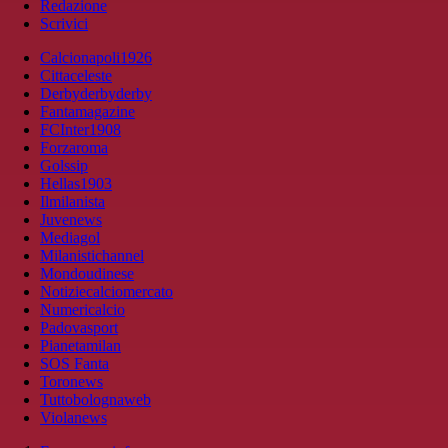
Redazione
Scrivici
Calcionapoli1926
Cittaceleste
Derbyderbyderby
Fantamagazine
FCInter1908
Forzaroma
Golssip
Hellas1903
Ilmilanista
Juvenews
Mediagol
Milanistichannel
Mondoudinese
Notiziecalciomercato
Numericalcio
Padovasport
Pianetamilan
SOS Fanta
Toronews
Tuttobolognaweb
Violanews