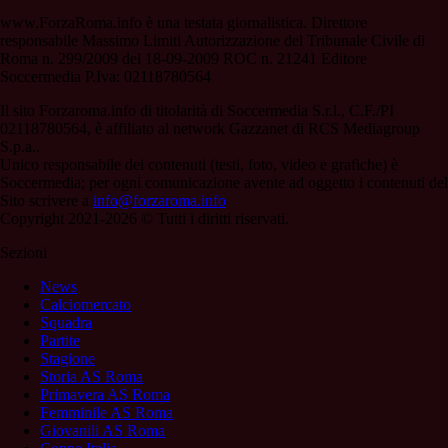
www.ForzaRoma.info è una testata giornalistica. Direttore
responsabile Massimo Limiti Autorizzazione del Tribunale Civile di
Roma n. 299/2009 del 18-09-2009 ROC n. 21241 Editore
Soccermedia P.Iva: 02118780564
Il sito Forzaroma.info di titolarità di Soccermedia S.r.l., C.F./PI
02118780564, è affiliato al network Gazzanet di RCS Mediagroup
S.p.a..
Unico responsabile dei contenuti (testi, foto, video e grafiche) è
Soccermedia; per ogni comunicazione avente ad oggetto i contenuti del
Sito scrivere a
info@forzaroma.info
Copyright 2021-2026 © Tutti i diritti riservati.
Sezioni
News
Calciomercato
Squadra
Partite
Stagione
Storia AS Roma
Primavera AS Roma
Femminile AS Roma
Giovanili AS Roma