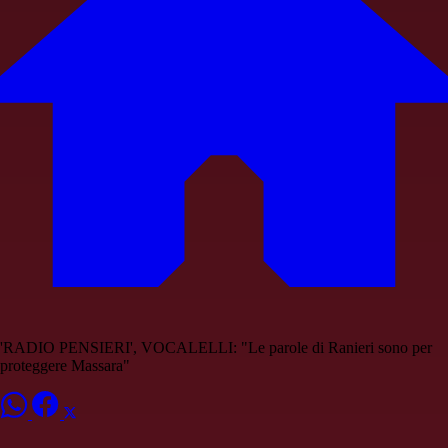
'RADIO PENSIERI', VOCALELLI: "Le parole di Ranieri sono per
proteggere Massara"