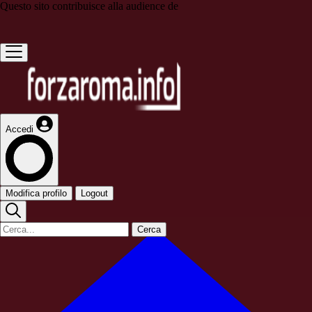
Questo sito contribuisce alla audience de
Accedi
Modifica profilo
Logout
Cerca