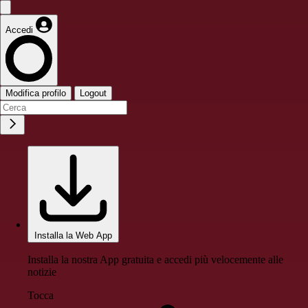
Accedi
Modifica profilo
Logout
Installa la Web App
Installa la nostra App gratuita e accedi più velocemente alle
notizie
Tocca