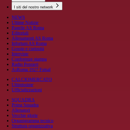
I siti del nostro network
NEWS
Ultime Notizie
Pagelle AS Roma
Editoriali
Allenamenti AS Roma
Infortuni AS Roma
Gossip e curiosità
Interviste
Conferenze stampa
Radio Pensieri
AsRoma 1927 Futsal
CALCIOMERCATO
Ultimissime
Ufficializzazioni
SQUADRA
Prima Squadra
Allenatori
Vecchie glorie
Organigramma tecnico
Struttura organizzativa