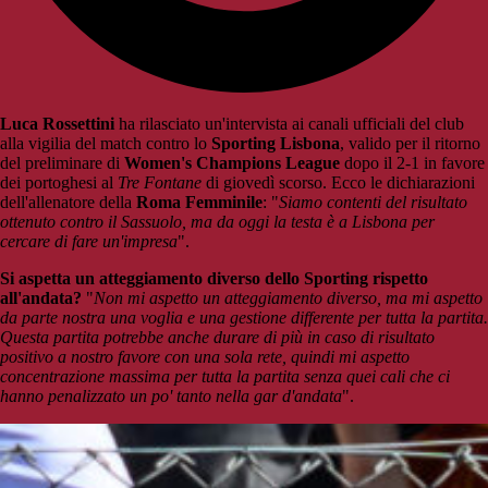
Luca Rossettini
ha rilasciato un'intervista ai canali ufficiali del club
alla vigilia del match contro lo
Sporting Lisbona
, valido per il ritorno
del preliminare di
Women's Champions League
dopo il 2-1 in favore
dei portoghesi al
Tre Fontane
di giovedì scorso. Ecco le dichiarazioni
dell'allenatore della
Roma Femminile
: "
Siamo contenti del risultato
ottenuto contro il Sassuolo, ma da oggi la testa è a Lisbona per
cercare di fare un'impresa
".
Si aspetta un atteggiamento diverso dello Sporting rispetto
all'andata?
"
Non mi aspetto un atteggiamento diverso, ma mi aspetto
da parte nostra una voglia e una gestione differente per tutta la partita.
Questa partita potrebbe anche durare di più in caso di risultato
positivo a nostro favore con una sola rete, quindi mi aspetto
concentrazione massima per tutta la partita senza quei cali che ci
hanno penalizzato un po' tanto nella gar d'andata
".