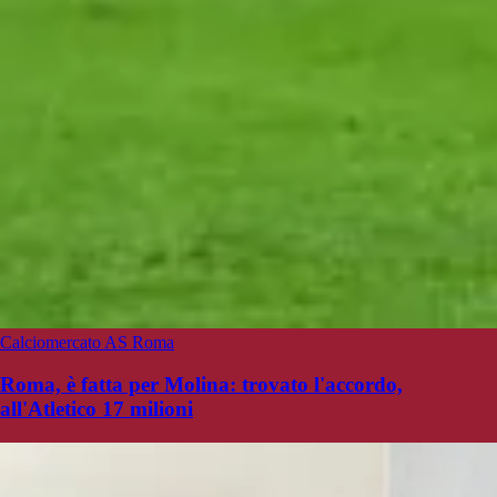
Calciomercato AS Roma
Roma, è fatta per Molina: trovato l'accordo,
all'Atletico 17 milioni