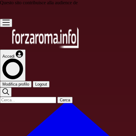
Questo sito contribuisce alla audience de
Accedi
Modifica profilo
Logout
Cerca