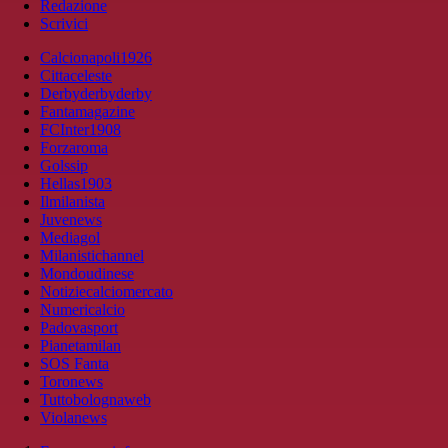
Redazione
Scrivici
Calcionapoli1926
Cittaceleste
Derbyderbyderby
Fantamagazine
FCInter1908
Forzaroma
Golssip
Hellas1903
Ilmilanista
Juvenews
Mediagol
Milanistichannel
Mondoudinese
Notiziecalciomercato
Numericalcio
Padovasport
Pianetamilan
SOS Fanta
Toronews
Tuttobolognaweb
Violanews