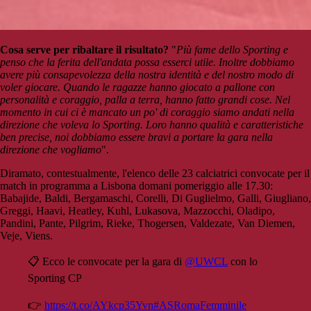
Cosa serve per ribaltare il risultato?
"
Più fame dello Sporting e
penso che la ferita dell'andata possa esserci utile. Inoltre dobbiamo
avere più consapevolezza della nostra identità e del nostro modo di
voler giocare. Quando le ragazze hanno giocato a pallone con
personalità e coraggio, palla a terra, hanno fatto grandi cose. Nel
momento in cui ci è mancato un po' di coraggio siamo andati nella
direzione che voleva lo Sporting. Loro hanno qualità e caratteristiche
ben precise, noi dobbiamo essere bravi a portare la gara nella
direzione che vogliamo
".
Diramato, contestualmente, l'elenco delle 23 calciatrici convocate per il
match in programma a Lisbona domani pomeriggio alle 17.30:
Babajide, Baldi, Bergamaschi, Corelli, Di Guglielmo, Galli, Giugliano,
Greggi, Haavi, Heatley, Kuhl, Lukasova, Mazzocchi, Oladipo,
Pandini, Pante, Pilgrim, Rieke, Thogersen, Valdezate, Van Diemen,
Veje, Viens.
📋 Ecco le convocate per la gara di
@UWCL
con lo
Sporting CP
👉
https://t.co/AYkcp35Yvn
#ASRomaFemminile