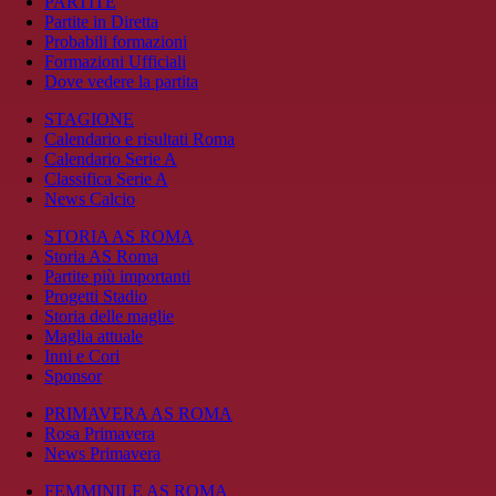
PARTITE
Partite in Diretta
Probabili formazioni
Formazioni Ufficiali
Dove vedere la partita
STAGIONE
Calendario e risultati Roma
Calendario Serie A
Classifica Serie A
News Calcio
STORIA AS ROMA
Storia AS Roma
Partite più importanti
Progetti Stadio
Storia delle maglie
Maglia attuale
Inni e Cori
Sponsor
PRIMAVERA AS ROMA
Rosa Primavera
News Primavera
FEMMINILE AS ROMA