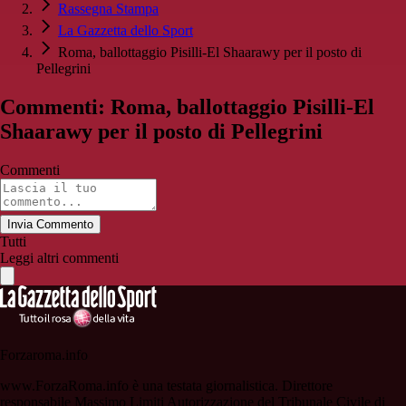
Rassegna Stampa
La Gazzetta dello Sport
Roma, ballottaggio Pisilli-El Shaarawy per il posto di
Pellegrini
Commenti: Roma, ballottaggio Pisilli-El
Shaarawy per il posto di Pellegrini
Commenti
Invia Commento
Tutti
Leggi altri commenti
Forzaroma.info
www.ForzaRoma.info è una testata giornalistica. Direttore
responsabile Massimo Limiti Autorizzazione del Tribunale Civile di