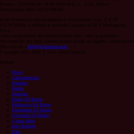
Roma n. 299/2009 del 18-09-2009 ROC n. 21241 Editore
Soccermedia P.Iva: 02118780564
Il sito Forzaroma.info di titolarità di Soccermedia S.r.l., C.F./PI
02118780564, è affiliato al network Gazzanet di RCS Mediagroup
S.p.a..
Unico responsabile dei contenuti (testi, foto, video e grafiche) è
Soccermedia; per ogni comunicazione avente ad oggetto i contenuti del
Sito scrivere a
info@forzaroma.info
Copyright 2021-2026 © Tutti i diritti riservati.
Sezioni
News
Calciomercato
Squadra
Partite
Stagione
Storia AS Roma
Primavera AS Roma
Femminile AS Roma
Giovanili AS Roma
Coppa Italia
Info Biglietti
Foto