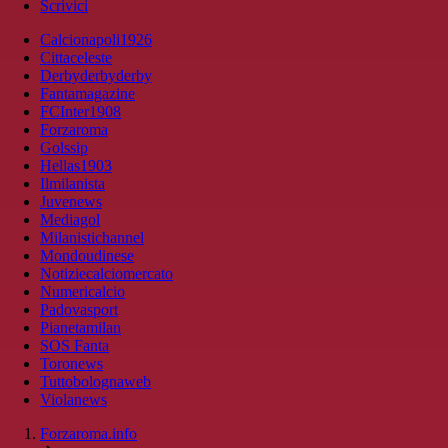
Scrivici
Calcionapoli1926
Cittaceleste
Derbyderbyderby
Fantamagazine
FCInter1908
Forzaroma
Golssip
Hellas1903
Ilmilanista
Juvenews
Mediagol
Milanistichannel
Mondoudinese
Notiziecalciomercato
Numericalcio
Padovasport
Pianetamilan
SOS Fanta
Toronews
Tuttobolognaweb
Violanews
Forzaroma.info