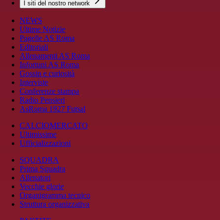
I siti del nostro network
NEWS
Ultime Notizie
Pagelle AS Roma
Editoriali
Allenamenti AS Roma
Infortuni AS Roma
Gossip e curiosità
Interviste
Conferenze stampa
Radio Pensieri
AsRoma 1927 Futsal
CALCIOMERCATO
Ultimissime
Ufficializzazioni
SQUADRA
Prima Squadra
Allenatori
Vecchie glorie
Organigramma tecnico
Struttura organizzativa