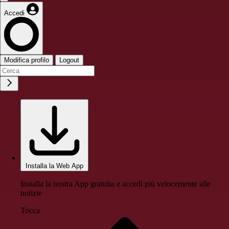
Accedi
Modifica profilo
Logout
Installa la Web App
Installa la nostra App gratuita e accedi più velocemente alle
notizie
Tocca