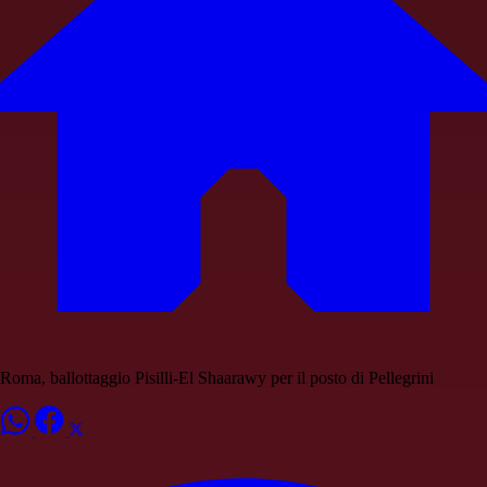
Roma, ballottaggio Pisilli-El Shaarawy per il posto di Pellegrini