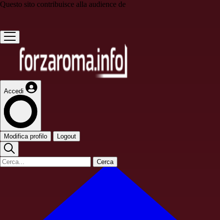
Questo sito contribuisce alla audience de
Accedi
Modifica profilo
Logout
Cerca