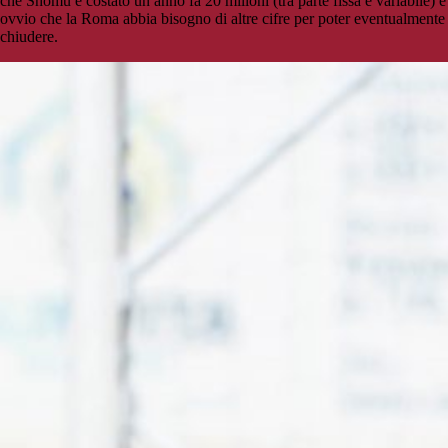
che Shomu è costato un anno fa 20 milioni (tra parte fissa e variabile) è
ovvio che la Roma abbia bisogno di altre cifre per poter eventualmente
chiudere.