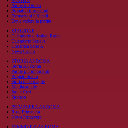
PARTITE
Partite in Diretta
Probabili formazioni
Formazioni Ufficiali
Dove vedere la partita
STAGIONE
Calendario e risultati Roma
Calendario Serie A
Classifica Serie A
News Calcio
STORIA AS ROMA
Storia AS Roma
Partite più importanti
Progetti Stadio
Storia delle maglie
Maglia attuale
Inni e Cori
Sponsor
PRIMAVERA AS ROMA
Rosa Primavera
News Primavera
FEMMINILE AS ROMA