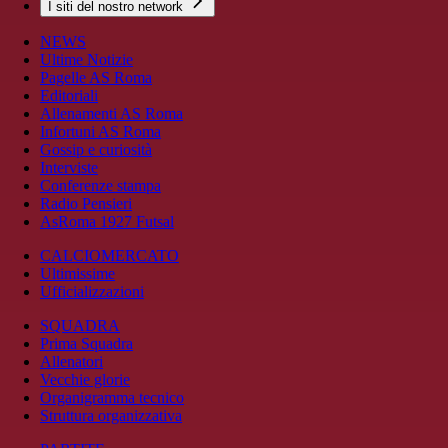
I siti del nostro network
NEWS
Ultime Notizie
Pagelle AS Roma
Editoriali
Allenamenti AS Roma
Infortuni AS Roma
Gossip e curiosità
Interviste
Conferenze stampa
Radio Pensieri
AsRoma 1927 Futsal
CALCIOMERCATO
Ultimissime
Ufficializzazioni
SQUADRA
Prima Squadra
Allenatori
Vecchie glorie
Organigramma tecnico
Struttura organizzativa