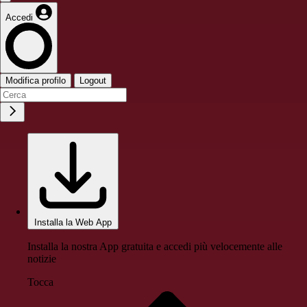
Accedi
Modifica profilo
Logout
Installa la Web App
Installa la nostra App gratuita e accedi più velocemente alle
notizie
Tocca