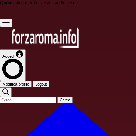
Questo sito contribuisce alla audience de
Accedi
Modifica profilo
Logout
Cerca