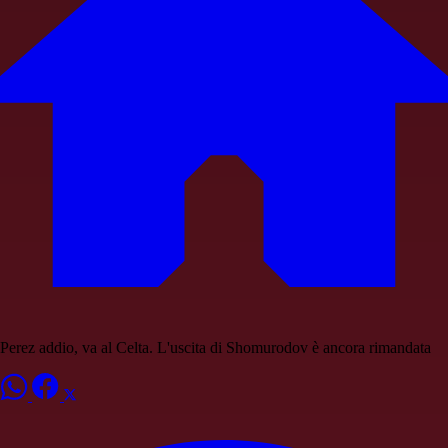
Perez addio, va al Celta. L'uscita di Shomurodov è ancora rimandata