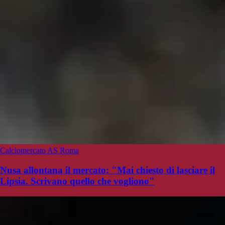
Calciomercato AS Roma
Nusa allontana il mercato: "Mai chiesto di lasciare il
Lipsia. Scrivano quello che vogliono"