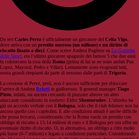
Da ieri
Carles Perez
è ufficialmente un giocatore del
Celta Vigo
,
dove arriva con un
prestito oneroso (un milione) e un diritto di
riscatto fissato a dieci
. Come scrive Andrea Pugliese su
La Gazzetta
dello Sport
, era l’ultimo giocatore spagnolo dei famosi 5 che due anni
fa coloravano la rosa della
Roma
(prima di lui se ne sono andati Pau
Lopez, Mayoral, Pedro e Villar). Lentamente sono evaporati tutti,
senza grandi rimpianti da parte di nessuno dalle parti di
Trigoria
.
La cessione di Perez, però, non è ancora sufficiente per sbloccare
l’arrivo di Andrea
Belotti
in giallorosso. Il general manager
Tiago
Pinto
, infatti, sta ancora cercando di piazzare altrove un altro
attaccante considerato in esubero: Eldor
Shomurodov
. L’ubzeko ha
già un accordo verbale con il
Bologna
, solo che il club felsineo non ha
ancora quello con i capitolini. E alle condizioni attuali è anche difficile
che possa trovarsi, considerando che la Roma vuole un prestito con
obbligo di riscatto a 13-14 milioni di euro e il Bologna per ora offre un
eventuale diritto di riscatto. O, in alternativa, un obbligo a cifre molto
più basse (6-7 milioni) e legato a condizioni particolari. Considerando