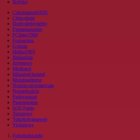
Scrivici
Calcionapoli1926
Cittaceleste
Derbyderbyderby
Fantamagazine
FCInter1908
Forzaroma
Golssip
Hellas1903
Ilmilanista
Juvenews
Mediagol
Milanistichannel
Mondoudinese
Notiziecalciomercato
Numericalcio
Padovasport
Pianetamilan
SOS Fanta
Toronews
Tuttobolognaweb
Violanews
Forzaroma.info