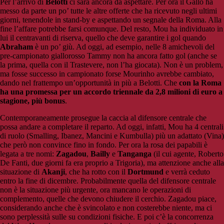
Per l’arrivo di
Belotti
ci sarà ancora da aspettare. Per ora il Gallo ha
messo da parte un po’ tutte le altre offerte che ha ricevuto negli ultimi
giorni, tenendole in stand-by e aspettando un segnale della Roma. Alla
fine l’affare potrebbe farsi comunque. Del resto, Mou ha individuato in
lui il centravanti di riserva, quello che deve garantire i gol quando
Abraham
è un po’ giù. Ad oggi, ad esempio, nelle 8 amichevoli del
pre-campionato giallorosso Tammy non ha ancora fatto gol (anche se
la prima, quella con il Trastevere, non l’ha giocata). Non è un problem,
ma fosse successo in campionato forse Mourinho avrebbe cambiato,
dando nel frattempo un’opportunità in più a Belotti. Che
con la Roma
ha una promessa per un accordo triennale da 2,8 milioni di euro a
stagione, più bonus
.
Contemporaneamente prosegue la caccia al difensore centrale che
possa andare a completare il reparto. Ad oggi, infatti, Mou ha 4 centrali
di ruolo (Smalling, Ibanez, Mancini e Kumbulla) più un adattato (Vina)
che però non convince fino in fondo. Per ora la rosa dei papabili è
legata a tre nomi:
Zagadou
,
Bailly
e
Tanganga
(il cui agente, Roberto
De Fanti, due giorni fa era proprio a Trigoria), ma attenzione anche alla
situazione di
Akanji
, che ha rotto con il
Dortmund
e verrà ceduto
entro la fine di dicembre. Probabilmente quella del difensore centrale
non è la situazione più urgente, ora mancano le operazioni di
complemento, quelle che devono chiudere il cerchio. Zagadou piace,
considerando anche che è svincolato e non costerebbe niente, ma ci
sono perplessità sulle su condizioni fisiche. E poi c’è la concorrenza