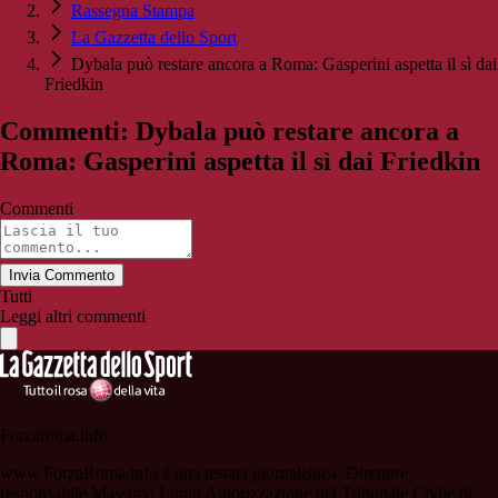
Rassegna Stampa
La Gazzetta dello Sport
Dybala può restare ancora a Roma: Gasperini aspetta il sì dai
Friedkin
Commenti: Dybala può restare ancora a
Roma: Gasperini aspetta il sì dai Friedkin
Commenti
Invia Commento
Tutti
Leggi altri commenti
Forzaroma.info
www.ForzaRoma.info è una testata giornalistica. Direttore
responsabile Massimo Limiti Autorizzazione del Tribunale Civile di