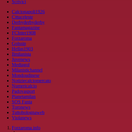
Scrivici
Calcionapoli1926
Cittaceleste
Derbyderbyderby
Fantamagazine
FCInter1908
Forzaroma
Golssip
Hellas1903
Ilmilanista
Juvenews
Mediagol
Milanistichannel
Mondoudinese
Notiziecalciomercato
Numericalcio
Padovasport
Pianetamilan
SOS Fanta
Toronews
Tuttobolognaweb
Violanews
Forzaroma.info