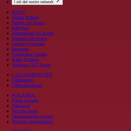
I siti del nostro network
NEWS
Ultime Notizie
Pagelle AS Roma
Editoriali
Allenamenti AS Roma
Infortuni AS Roma
Gossip e curiosità
Interviste
Conferenze stampa
Radio Pensieri
AsRoma 1927 Futsal
CALCIOMERCATO
Ultimissime
Ufficializzazioni
SQUADRA
Prima Squadra
Allenatori
Vecchie glorie
Organigramma tecnico
Struttura organizzativa