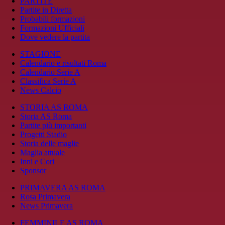
PARTITE
Partite in Diretta
Probabili formazioni
Formazioni Ufficiali
Dove vedere la partita
STAGIONE
Calendario e risultati Roma
Calendario Serie A
Classifica Serie A
News Calcio
STORIA AS ROMA
Storia AS Roma
Partite più importanti
Progetti Stadio
Storia delle maglie
Maglia attuale
Inni e Cori
Sponsor
PRIMAVERA AS ROMA
Rosa Primavera
News Primavera
FEMMINILE AS ROMA