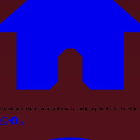
Dybala può restare ancora a Roma: Gasperini aspetta il sì dai Friedkin