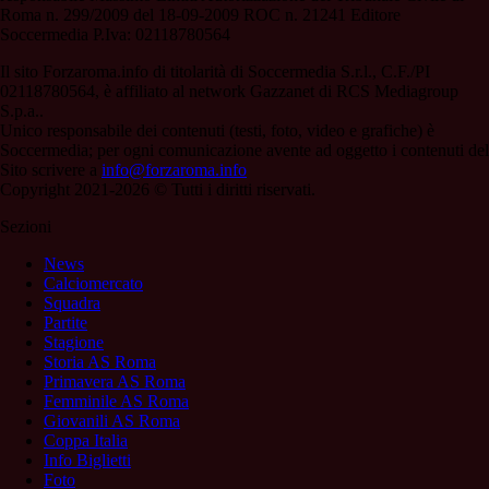
Roma n. 299/2009 del 18-09-2009 ROC n. 21241 Editore
Soccermedia P.Iva: 02118780564
Il sito Forzaroma.info di titolarità di Soccermedia S.r.l., C.F./PI
02118780564, è affiliato al network Gazzanet di RCS Mediagroup
S.p.a..
Unico responsabile dei contenuti (testi, foto, video e grafiche) è
Soccermedia; per ogni comunicazione avente ad oggetto i contenuti del
Sito scrivere a
info@forzaroma.info
Copyright 2021-2026 © Tutti i diritti riservati.
Sezioni
News
Calciomercato
Squadra
Partite
Stagione
Storia AS Roma
Primavera AS Roma
Femminile AS Roma
Giovanili AS Roma
Coppa Italia
Info Biglietti
Foto