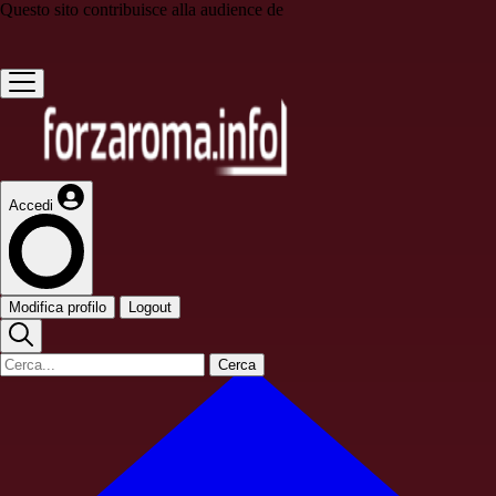
Questo sito contribuisce alla audience de
Accedi
Modifica profilo
Logout
Cerca