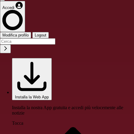
Accedi
Modifica profilo
Logout
Installa la Web App
Installa la nostra App gratuita e accedi più velocemente alle
notizie
Tocca