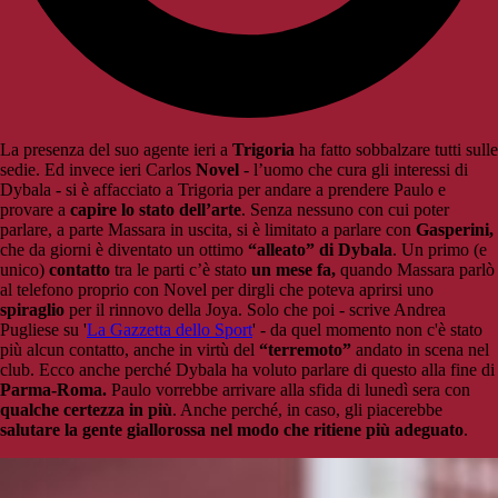
La presenza del suo agente ieri a
Trigoria
ha fatto sobbalzare tutti sulle
sedie. Ed invece ieri Carlos
Novel
- l’uomo che cura gli interessi di
Dybala - si è affacciato a Trigoria per andare a prendere Paulo e
provare a
capire lo stato dell’arte
. Senza nessuno con cui poter
parlare, a parte Massara in uscita, si è limitato a parlare con
Gasperini,
che da giorni è diventato un ottimo
“alleato” di Dybala
. Un primo (e
unico)
contatto
tra le parti c’è stato
un mese fa,
quando Massara parlò
al telefono proprio con Novel per dirgli che poteva aprirsi uno
spiraglio
per il rinnovo della Joya. Solo che poi - scrive Andrea
Pugliese su '
La Gazzetta dello Sport
' - da quel momento non c'è stato
più alcun contatto, anche in virtù del
“terremoto”
andato in scena nel
club. Ecco anche perché Dybala ha voluto parlare di questo alla fine di
Parma-Roma.
Paulo vorrebbe arrivare alla sfida di lunedì sera con
qualche certezza in più
. Anche perché, in caso, gli piacerebbe
salutare la gente giallorossa nel modo che ritiene più adeguato
.