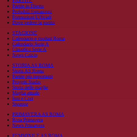
PARTITE
Partite in Diretta
Probabili formazioni
Formazioni Ufficiali
Dove vedere la partita
STAGIONE
Calendario e risultati Roma
Calendario Serie A
Classifica Serie A
News Calcio
STORIA AS ROMA
Storia AS Roma
Partite più importanti
Progetti Stadio
Storia delle maglie
Maglia attuale
Inni e Cori
Sponsor
PRIMAVERA AS ROMA
Rosa Primavera
News Primavera
FEMMINILE AS ROMA