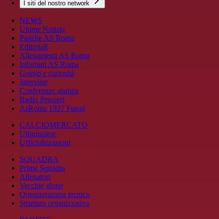
I siti del nostro network
NEWS
Ultime Notizie
Pagelle AS Roma
Editoriali
Allenamenti AS Roma
Infortuni AS Roma
Gossip e curiosità
Interviste
Conferenze stampa
Radio Pensieri
AsRoma 1927 Futsal
CALCIOMERCATO
Ultimissime
Ufficializzazioni
SQUADRA
Prima Squadra
Allenatori
Vecchie glorie
Organigramma tecnico
Struttura organizzativa