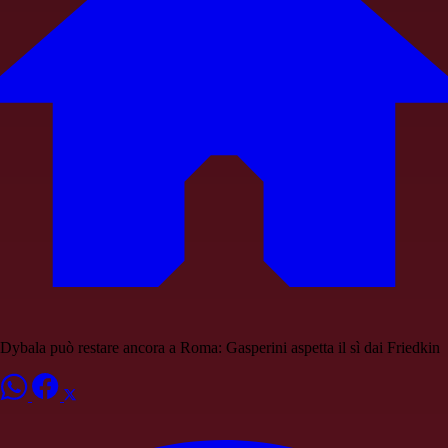
Dybala può restare ancora a Roma: Gasperini aspetta il sì dai Friedkin