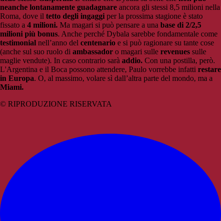
neanche lontanamente guadagnare
ancora gli stessi 8,5 milioni nella
Roma, dove il
tetto degli ingaggi
per la prossima stagione è stato
fissato a
4 milioni.
Ma magari si può pensare a una
base di 2/2,5
milioni più bonus
. Anche perché Dybala sarebbe fondamentale come
testimonial
nell’anno del
centenario
e si può ragionare su tante cose
(anche sul suo ruolo di
ambassador
o magari sulle
revenues
sulle
maglie vendute). In caso contrario sarà
addio.
Con una postilla, però.
L'Argentina e il Boca possono attendere, Paulo vorrebbe infatti
restare
in Europa
. O, al massimo, volare sì dall’altra parte del mondo, ma a
Miami.
© RIPRODUZIONE RISERVATA