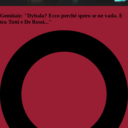
Gemitaiz: "Dybala? Ecco perché spero se ne vada. E
tra Totti e De Rossi..."