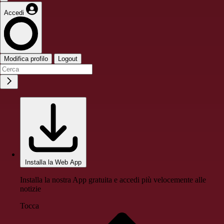
Accedi
Modifica profilo
Logout
Installa la Web App
Installa la nostra App gratuita e accedi più velocemente alle
notizie
Tocca