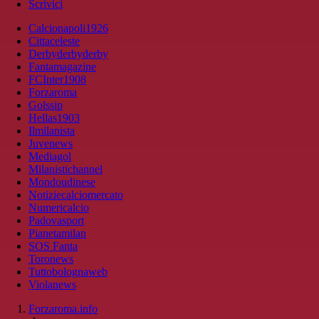
Scrivici
Calcionapoli1926
Cittaceleste
Derbyderbyderby
Fantamagazine
FCInter1908
Forzaroma
Golssip
Hellas1903
Ilmilanista
Juvenews
Mediagol
Milanistichannel
Mondoudinese
Notiziecalciomercato
Numericalcio
Padovasport
Pianetamilan
SOS Fanta
Toronews
Tuttobolognaweb
Violanews
Forzaroma.info