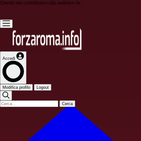
Questo sito contribuisce alla audience de
Accedi
Modifica profilo
Logout
Cerca