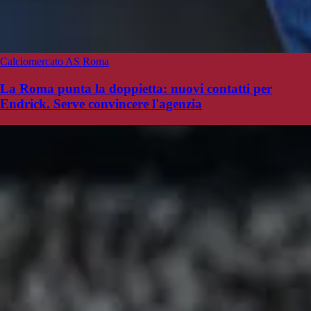
Calciomercato AS Roma
La Roma punta la doppietta: nuovi contatti per
Endrick. Serve convincere l'agenzia