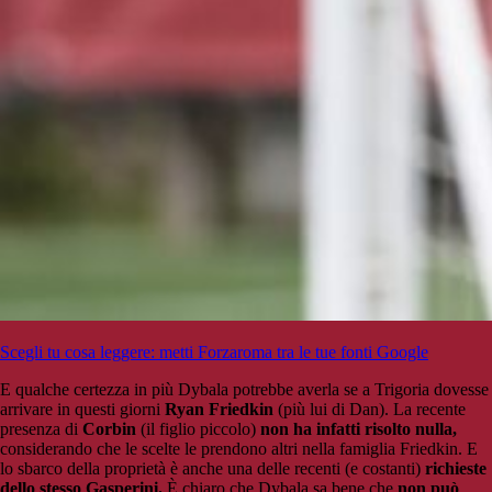
Scegli tu cosa leggere: metti Forzaroma tra le tue fonti Google
E qualche certezza in più Dybala potrebbe averla se a Trigoria dovesse
arrivare in questi giorni
Ryan Friedkin
(più lui di Dan). La recente
presenza di
Corbin
(il figlio piccolo)
non ha infatti risolto nulla,
considerando che le scelte le prendono altri nella famiglia Friedkin. E
lo sbarco della proprietà è anche una delle recenti (e costanti)
richieste
dello stesso Gasperini.
È chiaro che Dybala sa bene che
non può