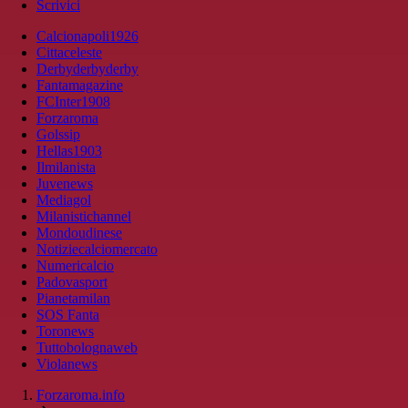
Scrivici
Calcionapoli1926
Cittaceleste
Derbyderbyderby
Fantamagazine
FCInter1908
Forzaroma
Golssip
Hellas1903
Ilmilanista
Juvenews
Mediagol
Milanistichannel
Mondoudinese
Notiziecalciomercato
Numericalcio
Padovasport
Pianetamilan
SOS Fanta
Toronews
Tuttobolognaweb
Violanews
Forzaroma.info