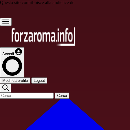
Questo sito contribuisce alla audience de
Accedi
Modifica profilo
Logout
Cerca