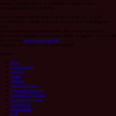
Roma n. 299/2009 del 18-09-2009 ROC n. 21241 Editore
Soccermedia P.Iva: 02118780564
Il sito Forzaroma.info di titolarità di Soccermedia S.r.l., C.F./PI
02118780564, è affiliato al network Gazzanet di RCS Mediagroup
S.p.a..
Unico responsabile dei contenuti (testi, foto, video e grafiche) è
Soccermedia; per ogni comunicazione avente ad oggetto i contenuti del
Sito scrivere a
info@forzaroma.info
Copyright 2021-2026 © Tutti i diritti riservati.
Sezioni
News
Calciomercato
Squadra
Partite
Stagione
Storia AS Roma
Primavera AS Roma
Femminile AS Roma
Giovanili AS Roma
Coppa Italia
Info Biglietti
Foto