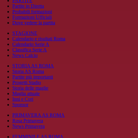
PARTITE
Partite in Diretta
Probabili formazioni
Formazioni Ufficiali
Dove vedere la partita
STAGIONE
Calendario e risultati Roma
Calendario Serie A
Classifica Serie A
News Calcio
STORIA AS ROMA
Storia AS Roma
Partite più importanti
Progetti Stadio
Storia delle maglie
Maglia attuale
Inni e Cori
Sponsor
PRIMAVERA AS ROMA
Rosa Primavera
News Primavera
FEMMINILE AS ROMA