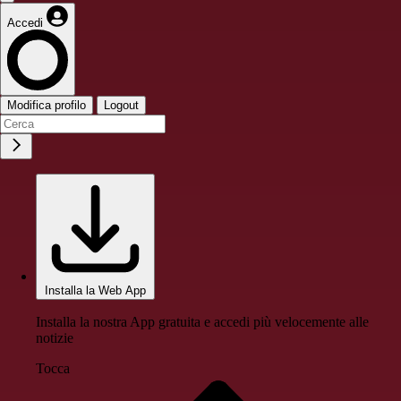
Accedi
Modifica profilo
Logout
Installa la Web App
Installa la nostra App gratuita e accedi più velocemente alle
notizie
Tocca