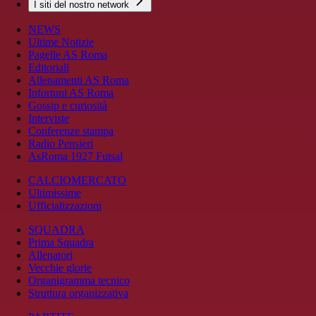
I siti del nostro network
NEWS
Ultime Notizie
Pagelle AS Roma
Editoriali
Allenamenti AS Roma
Infortuni AS Roma
Gossip e curiosità
Interviste
Conferenze stampa
Radio Pensieri
AsRoma 1927 Futsal
CALCIOMERCATO
Ultimissime
Ufficializzazioni
SQUADRA
Prima Squadra
Allenatori
Vecchie glorie
Organigramma tecnico
Struttura organizzativa