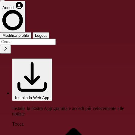
Accedi
Modifica profilo
Logout
Installa la Web App
Installa la nostra App gratuita e accedi più velocemente alle
notizie
Tocca