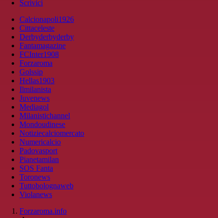
Scrivici
Calcionapoli1926
Cittaceleste
Derbyderbyderby
Fantamagazine
FCInter1908
Forzaroma
Golssip
Hellas1903
Ilmilanista
Juvenews
Mediagol
Milanistichannel
Mondoudinese
Notiziecalciomercato
Numericalcio
Padovasport
Pianetamilan
SOS Fanta
Toronews
Tuttobolognaweb
Violanews
Forzaroma.info