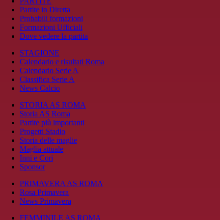
PARTITE
Partite in Diretta
Probabili formazioni
Formazioni Ufficiali
Dove vedere la partita
STAGIONE
Calendario e risultati Roma
Calendario Serie A
Classifica Serie A
News Calcio
STORIA AS ROMA
Storia AS Roma
Partite più importanti
Progetti Stadio
Storia delle maglie
Maglia attuale
Inni e Cori
Sponsor
PRIMAVERA AS ROMA
Rosa Primavera
News Primavera
FEMMINILE AS ROMA