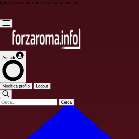
Questo sito contribuisce alla audience de
Accedi
Modifica profilo
Logout
Cerca