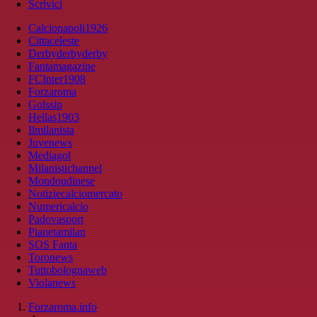
Scrivici
Calcionapoli1926
Cittaceleste
Derbyderbyderby
Fantamagazine
FCInter1908
Forzaroma
Golssip
Hellas1903
Ilmilanista
Juvenews
Mediagol
Milanistichannel
Mondoudinese
Notiziecalciomercato
Numericalcio
Padovasport
Pianetamilan
SOS Fanta
Toronews
Tuttobolognaweb
Violanews
Forzaroma.info