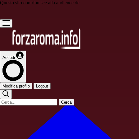
Questo sito contribuisce alla audience de
Accedi
Modifica profilo
Logout
Cerca