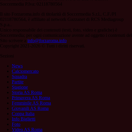
Soccermedia P.Iva: 02118780564
Il sito Forzaroma.info di titolarità di Soccermedia S.r.l., C.F./PI
02118780564, è affiliato al network Gazzanet di RCS Mediagroup
S.p.a..
Unico responsabile dei contenuti (testi, foto, video e grafiche) è
Soccermedia; per ogni comunicazione avente ad oggetto i contenuti del
Sito scrivere a
info@forzaroma.info
Copyright 2021-2026 © Tutti i diritti riservati.
Sezioni
News
Calciomercato
Squadra
Partite
Stagione
Storia AS Roma
Primavera AS Roma
Femminile AS Roma
Giovanili AS Roma
Coppa Italia
Info Biglietti
Foto
Video AS Roma