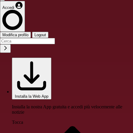
Accedi
Modifica profilo
Logout
Installa la Web App
Installa la nostra App gratuita e accedi più velocemente alle
notizie
Tocca