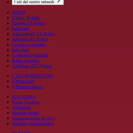
I siti del nostro network
NEWS
Ultime Notizie
Pagelle AS Roma
Editoriali
Allenamenti AS Roma
Infortuni AS Roma
Gossip e curiosità
Interviste
Conferenze stampa
Radio Pensieri
AsRoma 1927 Futsal
CALCIOMERCATO
Ultimissime
Ufficializzazioni
SQUADRA
Prima Squadra
Allenatori
Vecchie glorie
Organigramma tecnico
Struttura organizzativa