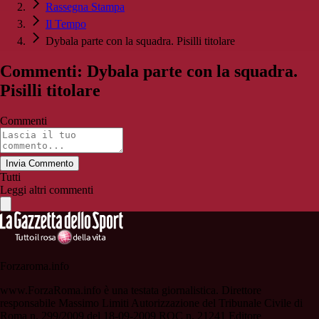
Rassegna Stampa
Il Tempo
Dybala parte con la squadra. Pisilli titolare
Commenti: Dybala parte con la squadra.
Pisilli titolare
Commenti
Invia Commento
Tutti
Leggi altri commenti
Forzaroma.info
www.ForzaRoma.info è una testata giornalistica. Direttore
responsabile Massimo Limiti Autorizzazione del Tribunale Civile di
Roma n. 299/2009 del 18-09-2009 ROC n. 21241 Editore