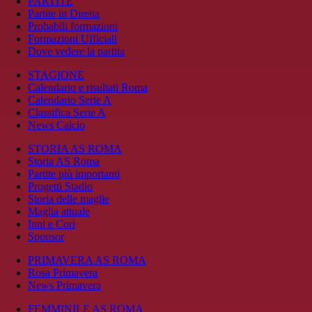
PARTITE
Partite in Diretta
Probabili formazioni
Formazioni Ufficiali
Dove vedere la partita
STAGIONE
Calendario e risultati Roma
Calendario Serie A
Classifica Serie A
News Calcio
STORIA AS ROMA
Storia AS Roma
Partite più importanti
Progetti Stadio
Storia delle maglie
Maglia attuale
Inni e Cori
Sponsor
PRIMAVERA AS ROMA
Rosa Primavera
News Primavera
FEMMINILE AS ROMA