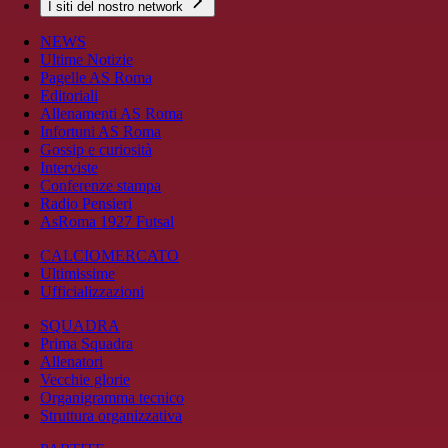
I siti del nostro network
NEWS
Ultime Notizie
Pagelle AS Roma
Editoriali
Allenamenti AS Roma
Infortuni AS Roma
Gossip e curiosità
Interviste
Conferenze stampa
Radio Pensieri
AsRoma 1927 Futsal
CALCIOMERCATO
Ultimissime
Ufficializzazioni
SQUADRA
Prima Squadra
Allenatori
Vecchie glorie
Organigramma tecnico
Struttura organizzativa