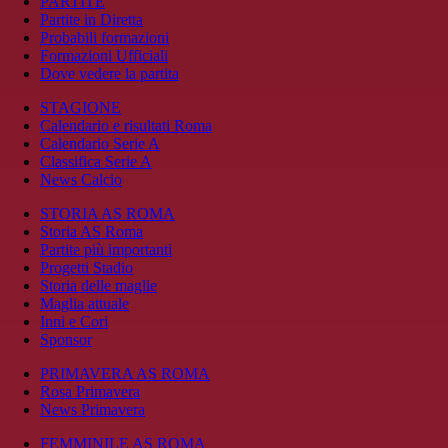
PARTITE
Partite in Diretta
Probabili formazioni
Formazioni Ufficiali
Dove vedere la partita
STAGIONE
Calendario e risultati Roma
Calendario Serie A
Classifica Serie A
News Calcio
STORIA AS ROMA
Storia AS Roma
Partite più importanti
Progetti Stadio
Storia delle maglie
Maglia attuale
Inni e Cori
Sponsor
PRIMAVERA AS ROMA
Rosa Primavera
News Primavera
FEMMINILE AS ROMA