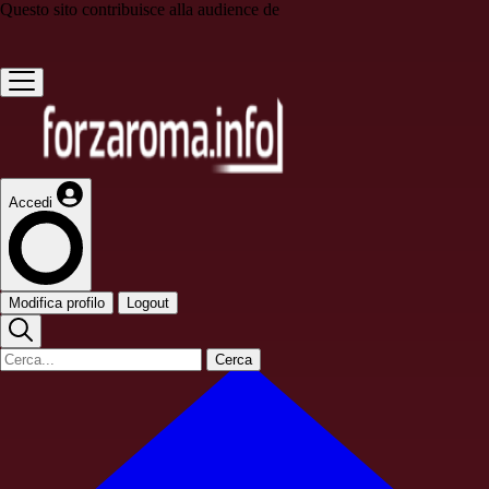
Questo sito contribuisce alla audience de
Accedi
Modifica profilo
Logout
Cerca