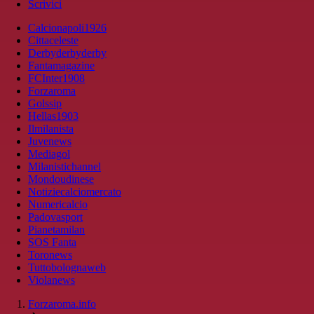
Scrivici
Calcionapoli1926
Cittaceleste
Derbyderbyderby
Fantamagazine
FCInter1908
Forzaroma
Golssip
Hellas1903
Ilmilanista
Juvenews
Mediagol
Milanistichannel
Mondoudinese
Notiziecalciomercato
Numericalcio
Padovasport
Pianetamilan
SOS Fanta
Toronews
Tuttobolognaweb
Violanews
Forzaroma.info