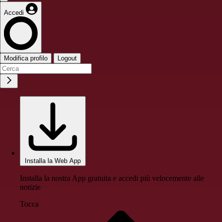
Accedi
Modifica profilo
Logout
Installa la Web App
Installa la nostra App gratuita e accedi più velocemente alle
notizie
Tocca