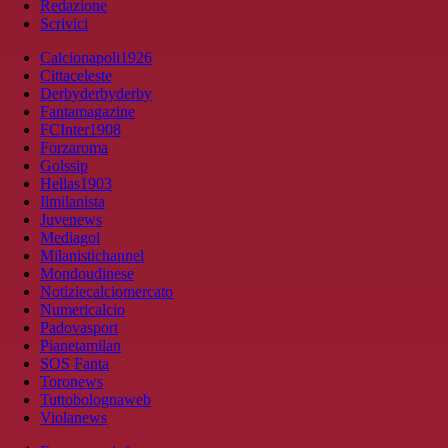
Redazione
Scrivici
Calcionapoli1926
Cittaceleste
Derbyderbyderby
Fantamagazine
FCInter1908
Forzaroma
Golssip
Hellas1903
Ilmilanista
Juvenews
Mediagol
Milanistichannel
Mondoudinese
Notiziecalciomercato
Numericalcio
Padovasport
Pianetamilan
SOS Fanta
Toronews
Tuttobolognaweb
Violanews