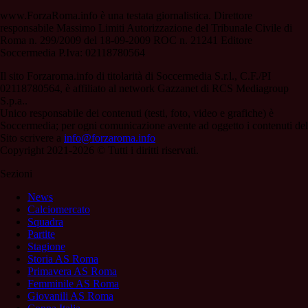
www.ForzaRoma.info è una testata giornalistica. Direttore
responsabile Massimo Limiti Autorizzazione del Tribunale Civile di
Roma n. 299/2009 del 18-09-2009 ROC n. 21241 Editore
Soccermedia P.Iva: 02118780564
Il sito Forzaroma.info di titolarità di Soccermedia S.r.l., C.F./PI
02118780564, è affiliato al network Gazzanet di RCS Mediagroup
S.p.a..
Unico responsabile dei contenuti (testi, foto, video e grafiche) è
Soccermedia; per ogni comunicazione avente ad oggetto i contenuti del
Sito scrivere a
info@forzaroma.info
Copyright 2021-2026 © Tutti i diritti riservati.
Sezioni
News
Calciomercato
Squadra
Partite
Stagione
Storia AS Roma
Primavera AS Roma
Femminile AS Roma
Giovanili AS Roma