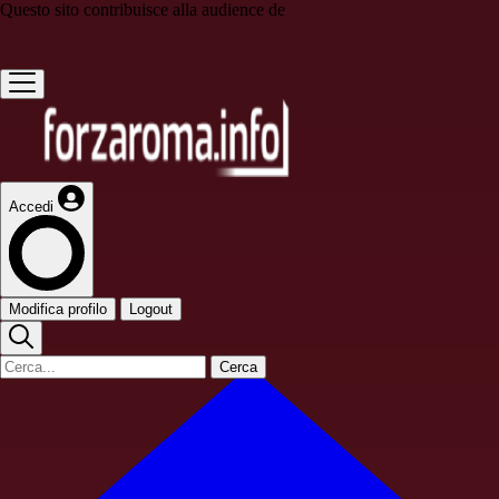
Questo sito contribuisce alla audience de
Accedi
Modifica profilo
Logout
Cerca