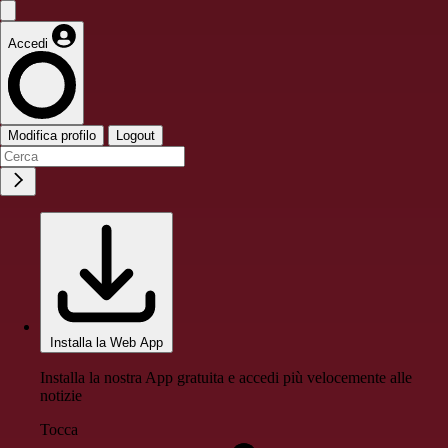
Accedi
Modifica profilo
Logout
Installa la Web App
Installa la nostra App gratuita e accedi più velocemente alle
notizie
Tocca