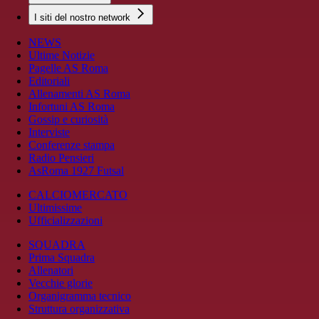
I siti del nostro network
NEWS
Ultime Notizie
Pagelle AS Roma
Editoriali
Allenamenti AS Roma
Infortuni AS Roma
Gossip e curiosità
Interviste
Conferenze stampa
Radio Pensieri
AsRoma 1927 Futsal
CALCIOMERCATO
Ultimissime
Ufficializzazioni
SQUADRA
Prima Squadra
Allenatori
Vecchie glorie
Organigramma tecnico
Struttura organizzativa