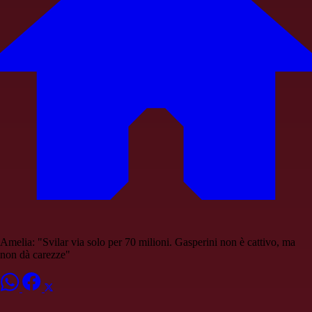
Amelia: "Svilar via solo per 70 milioni. Gasperini non è cattivo, ma
non dà carezze"