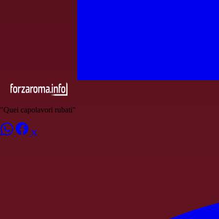
"Quei capolavori rubati"