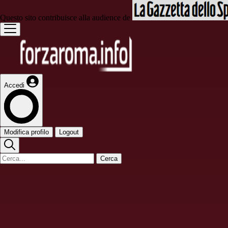
Questo sito contribuisce alla audience de
Accedi
Modifica profilo
Logout
Cerca