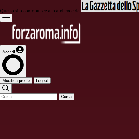
Questo sito contribuisce alla audience de
Accedi
Modifica profilo
Logout
Cerca