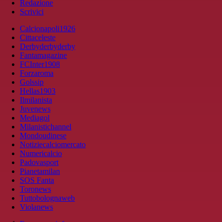
Redazione
Scrivici
Calcionapoli1926
Cittaceleste
Derbyderbyderby
Fantamagazine
FCInter1908
Forzaroma
Golssip
Hellas1903
Ilmilanista
Juvenews
Mediagol
Milanistichannel
Mondoudinese
Notiziecalciomercato
Numericalcio
Padovasport
Pianetamilan
SOS Fanta
Toronews
Tuttobolognaweb
Violanews