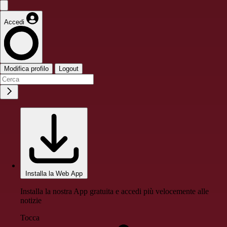
Accedi
Modifica profilo
Logout
Installa la Web App
Installa la nostra App gratuita e accedi più velocemente alle
notizie
Tocca