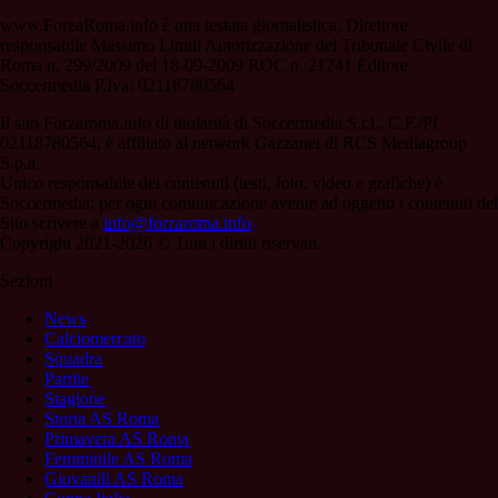
www.ForzaRoma.info è una testata giornalistica. Direttore
responsabile Massimo Limiti Autorizzazione del Tribunale Civile di
Roma n. 299/2009 del 18-09-2009 ROC n. 21241 Editore
Soccermedia P.Iva: 02118780564
Il sito Forzaroma.info di titolarità di Soccermedia S.r.l., C.F./PI
02118780564, è affiliato al network Gazzanet di RCS Mediagroup
S.p.a..
Unico responsabile dei contenuti (testi, foto, video e grafiche) è
Soccermedia; per ogni comunicazione avente ad oggetto i contenuti del
Sito scrivere a
info@forzaroma.info
Copyright 2021-2026 © Tutti i diritti riservati.
Sezioni
News
Calciomercato
Squadra
Partite
Stagione
Storia AS Roma
Primavera AS Roma
Femminile AS Roma
Giovanili AS Roma