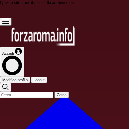
Questo sito contribuisce alla audience de
Accedi
Modifica profilo
Logout
Cerca