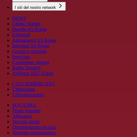
I siti del nostro network
NEWS
Ultime Notizie
Pagelle AS Roma
Editoriali
Allenamenti AS Roma
Infortuni AS Roma
Gossip e curiosità
Interviste
Conferenze stampa
Radio Pensieri
AsRoma 1927 Futsal
CALCIOMERCATO
Ultimissime
Ufficializzazioni
SQUADRA
Prima Squadra
Allenatori
Vecchie glorie
Organigramma tecnico
Struttura organizzativa