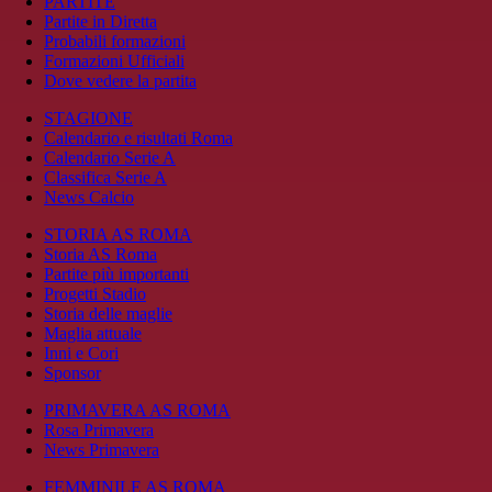
PARTITE
Partite in Diretta
Probabili formazioni
Formazioni Ufficiali
Dove vedere la partita
STAGIONE
Calendario e risultati Roma
Calendario Serie A
Classifica Serie A
News Calcio
STORIA AS ROMA
Storia AS Roma
Partite più importanti
Progetti Stadio
Storia delle maglie
Maglia attuale
Inni e Cori
Sponsor
PRIMAVERA AS ROMA
Rosa Primavera
News Primavera
FEMMINILE AS ROMA