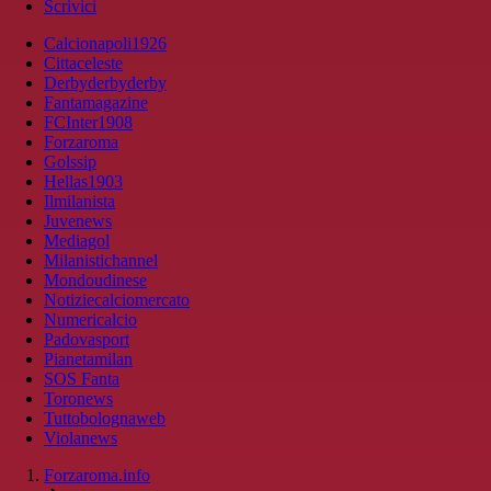
Scrivici
Calcionapoli1926
Cittaceleste
Derbyderbyderby
Fantamagazine
FCInter1908
Forzaroma
Golssip
Hellas1903
Ilmilanista
Juvenews
Mediagol
Milanistichannel
Mondoudinese
Notiziecalciomercato
Numericalcio
Padovasport
Pianetamilan
SOS Fanta
Toronews
Tuttobolognaweb
Violanews
Forzaroma.info