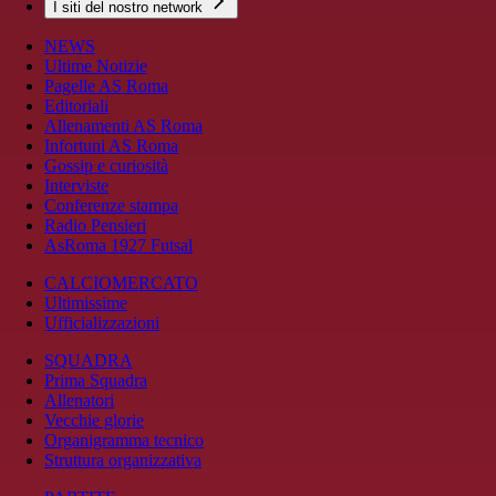
I siti del nostro network
NEWS
Ultime Notizie
Pagelle AS Roma
Editoriali
Allenamenti AS Roma
Infortuni AS Roma
Gossip e curiosità
Interviste
Conferenze stampa
Radio Pensieri
AsRoma 1927 Futsal
CALCIOMERCATO
Ultimissime
Ufficializzazioni
SQUADRA
Prima Squadra
Allenatori
Vecchie glorie
Organigramma tecnico
Struttura organizzativa