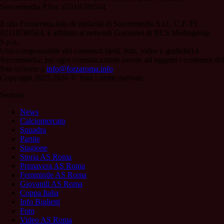
Soccermedia P.Iva: 02118780564
Il sito Forzaroma.info di titolarità di Soccermedia S.r.l., C.F./PI
02118780564, è affiliato al network Gazzanet di RCS Mediagroup
S.p.a..
Unico responsabile dei contenuti (testi, foto, video e grafiche) è
Soccermedia; per ogni comunicazione avente ad oggetto i contenuti del
Sito scrivere a
info@forzaroma.info
Copyright 2021-2026 © Tutti i diritti riservati.
Sezioni
News
Calciomercato
Squadra
Partite
Stagione
Storia AS Roma
Primavera AS Roma
Femminile AS Roma
Giovanili AS Roma
Coppa Italia
Info Biglietti
Foto
Video AS Roma