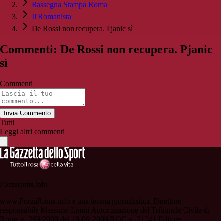
Rassegna Stampa Roma
Il Romanista
De Rossi non recupera. Pjanic sì
Commenti: De Rossi non recupera. Pjanic
sì
Commenti
Invia Commento
Tutti
Leggi altri commenti
Forzaroma.info
www.ForzaRoma.info è una testata giornalistica. Direttore
responsabile Massimo Limiti Autorizzazione del Tribunale Civile di
Roma n. 299/2009 del 18-09-2009 ROC n. 21241 Editore