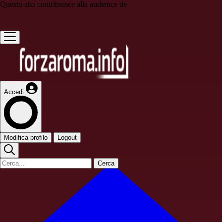
Questo sito contribuisce alla audience de
Accedi
Modifica profilo
Logout
Cerca