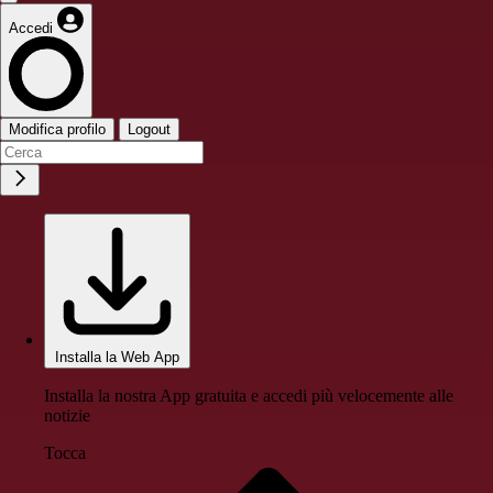
Accedi
Modifica profilo
Logout
Installa la Web App
Installa la nostra App gratuita e accedi più velocemente alle
notizie
Tocca