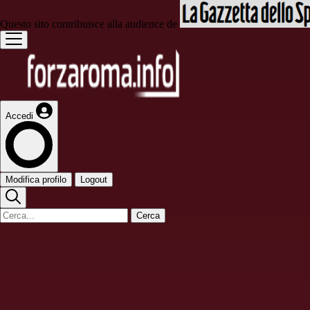
Questo sito contribuisce alla audience de
Accedi
Modifica profilo
Logout
Cerca