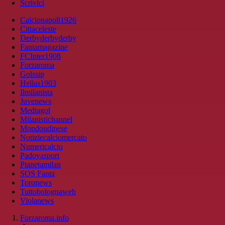
Scrivici
Calcionapoli1926
Cittaceleste
Derbyderbyderby
Fantamagazine
FCInter1908
Forzaroma
Golssip
Hellas1903
Ilmilanista
Juvenews
Mediagol
Milanistichannel
Mondoudinese
Notiziecalciomercato
Numericalcio
Padovasport
Pianetamilan
SOS Fanta
Toronews
Tuttobolognaweb
Violanews
Forzaroma.info