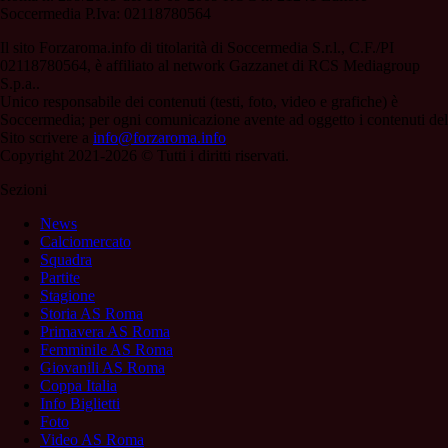
Soccermedia P.Iva: 02118780564
Il sito Forzaroma.info di titolarità di Soccermedia S.r.l., C.F./PI
02118780564, è affiliato al network Gazzanet di RCS Mediagroup
S.p.a..
Unico responsabile dei contenuti (testi, foto, video e grafiche) è
Soccermedia; per ogni comunicazione avente ad oggetto i contenuti del
Sito scrivere a
info@forzaroma.info
Copyright 2021-2026 © Tutti i diritti riservati.
Sezioni
News
Calciomercato
Squadra
Partite
Stagione
Storia AS Roma
Primavera AS Roma
Femminile AS Roma
Giovanili AS Roma
Coppa Italia
Info Biglietti
Foto
Video AS Roma