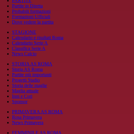
PARTITE
Partite in Diretta
Probabili formazioni
Formazioni Ufficiali
Dove vedere la partita
STAGIONE
Calendario e risultati Roma
Calendario Serie A
Classifica Serie A
News Calcio
STORIA AS ROMA
Storia AS Roma
Partite più importanti
Progetti Stadio
Storia delle maglie
Maglia attuale
Inni e Cori
Sponsor
PRIMAVERA AS ROMA
Rosa Primavera
News Primavera
FEMMINILE AS ROMA