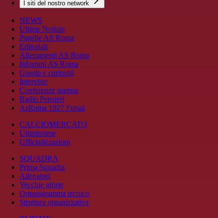
I siti del nostro network
NEWS
Ultime Notizie
Pagelle AS Roma
Editoriali
Allenamenti AS Roma
Infortuni AS Roma
Gossip e curiosità
Interviste
Conferenze stampa
Radio Pensieri
AsRoma 1927 Futsal
CALCIOMERCATO
Ultimissime
Ufficializzazioni
SQUADRA
Prima Squadra
Allenatori
Vecchie glorie
Organigramma tecnico
Struttura organizzativa