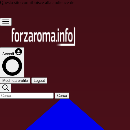
Questo sito contribuisce alla audience de
Accedi
Modifica profilo
Logout
Cerca