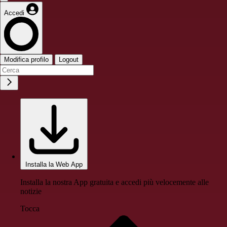
Accedi
Modifica profilo
Logout
Installa la Web App
Installa la nostra App gratuita e accedi più velocemente alle
notizie
Tocca