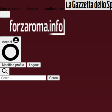
Questo sito contribuisce alla audience de
Accedi
Modifica profilo
Logout
Cerca