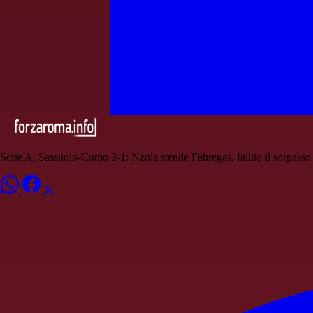
Serie A, Sassuolo-Como 2-1: Nzola stende Fabregas, fallito il sorpasso 