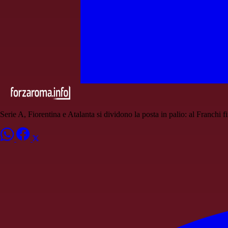
Serie A, Fiorentina e Atalanta si dividono la posta in palio: al Franchi f