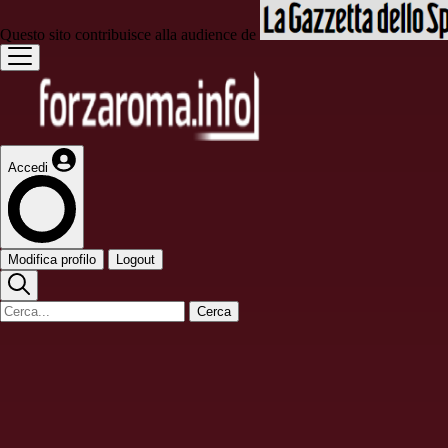
Questo sito contribuisce alla audience de
Accedi
Modifica profilo
Logout
Cerca